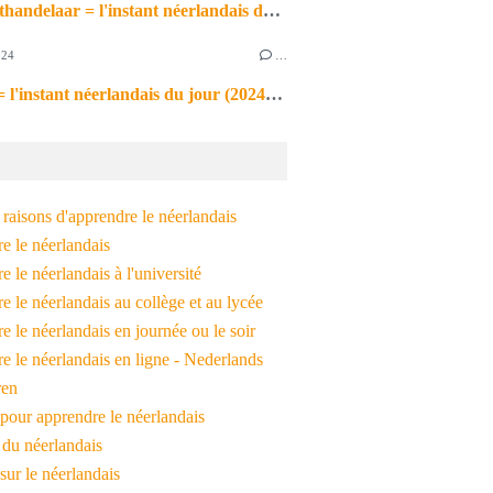
de markthandelaar = l'instant néerlandais du jour (2026_03_11)
024
…
de noot = l'instant néerlandais du jour (2024_09_09)
raisons d'apprendre le néerlandais
e le néerlandais
 le néerlandais à l'université
 le néerlandais au collège et au lycée
 le néerlandais en journée ou le soir
e le néerlandais en ligne - Nederlands
ren
pour apprendre le néerlandais
 du néerlandais
 sur le néerlandais