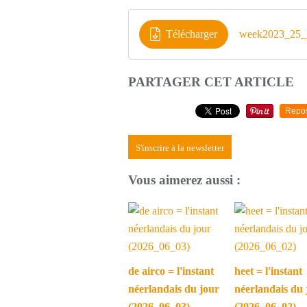
Télécharger
week2023_25_2
PARTAGER CET ARTICLE
Repo
S'inscrire à la newsletter
Vous aimerez aussi :
de airco = l'instant
heet = l'instant
néerlandais du jour
néerlandais du 
(2026_06_03)
(2026_06_02)