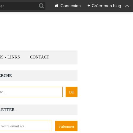
Connexion
+
Créer mon blog
NS - LINKS
CONTACT
ERCHE
LETTER