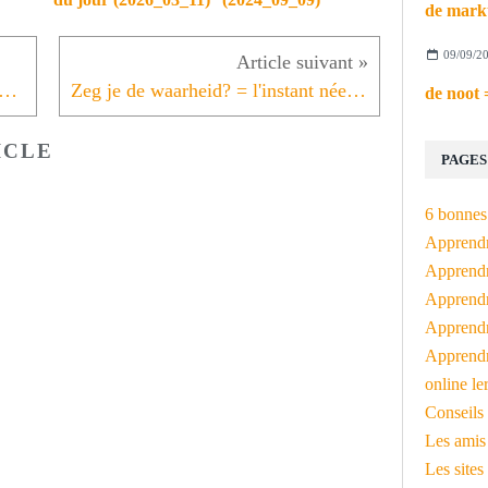
09/09/2
s je gisteravond? = l'instant néerlandais du jour (2023_06_19)
Zeg je de waarheid? = l'instant néerlandais du jour (2023_06_21)
ICLE
PAGES
6 bonnes 
Apprendr
Apprendre
Apprendre
Apprendre
Apprendr
online le
Conseils 
Les amis
Les sites