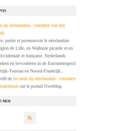
POS
, parler et promouvoir le néerlandais
égion de Lille, en Wallonie picarde et en
ccidentale et française. Nederlands
preken en bevorderen in de Eurometropool
trijk-Tournai en Noord-Frankrijk..
rofil de
les amis du néerlandais - vrienden
Nederlands
sur le portail Overblog
Z-MOI