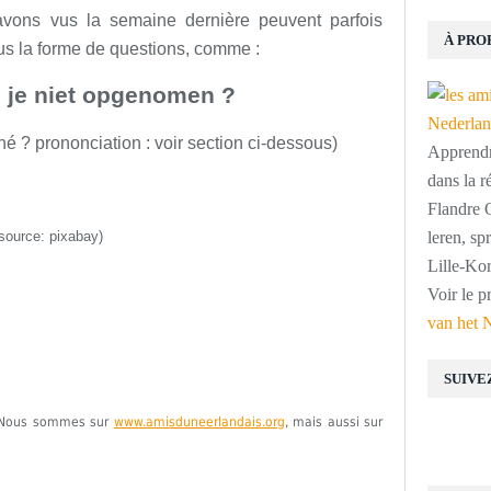
avons vus la semaine dernière peuvent parfois
À PRO
sous la forme de questions, comme :
je niet opgenomen ?
ché
?
prononciation :
voir section ci-dessous
)
Apprendre
dans la r
Flandre O
source: pixabay)
leren, s
Lille-Kor
Voir le p
van het 
SUIVE
e. Nous sommes sur
www.amisduneerlandais.org
, mais aussi sur