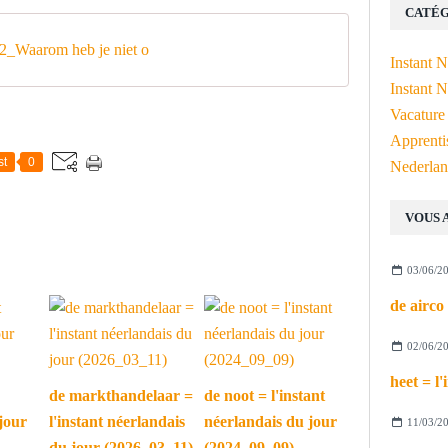
CATÉG
_Waarom heb je niet o
Instant 
Instant N
Vacature
Apprenti
st
0
Nederlan
VOUS 
03/06/2
02/06/2
de markthandelaar =
de noot = l'instant
jour
l'instant néerlandais
néerlandais du jour
11/03/2
du jour (2026_03_11)
(2024_09_09)