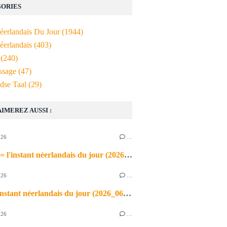
ORIES
Néerlandais Du Jour
(1944)
éerlandais
(403)
(240)
ssage
(47)
dse Taal
(29)
AIMEREZ AUSSI :
026
…
de airco = l'instant néerlandais du jour (2026_06_03)
026
…
heet = l'instant néerlandais du jour (2026_06_02)
026
…