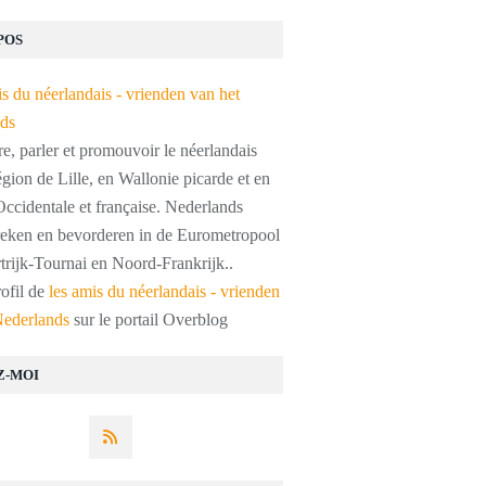
POS
, parler et promouvoir le néerlandais
égion de Lille, en Wallonie picarde et en
ccidentale et française. Nederlands
preken en bevorderen in de Eurometropool
trijk-Tournai en Noord-Frankrijk..
rofil de
les amis du néerlandais - vrienden
Nederlands
sur le portail Overblog
Z-MOI