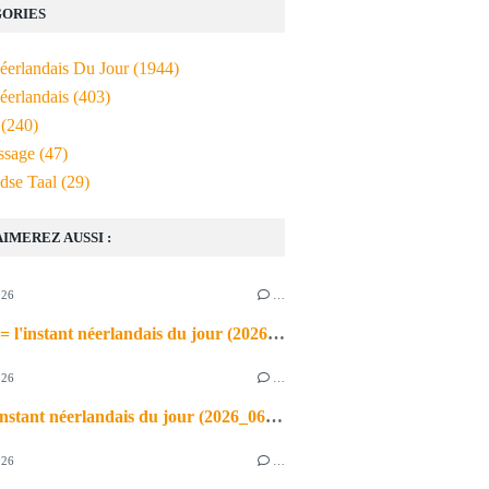
ORIES
Néerlandais Du Jour
(1944)
éerlandais
(403)
(240)
ssage
(47)
dse Taal
(29)
AIMEREZ AUSSI :
026
…
de airco = l'instant néerlandais du jour (2026_06_03)
026
…
heet = l'instant néerlandais du jour (2026_06_02)
026
…