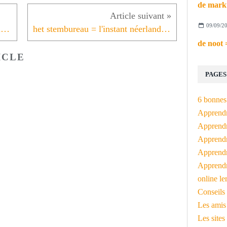
09/09/2
stemmen = l'instant néerlandais du jour (2023_11_16)
het stembureau = l'instant néerlandais du jour (2023_11_20)
ICLE
PAGES
6 bonnes 
Apprendr
Apprendre
Apprendre
Apprendre
Apprendr
online le
Conseils 
Les amis
Les sites