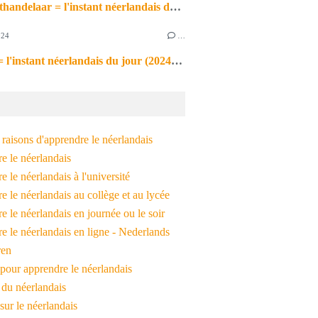
de markthandelaar = l'instant néerlandais du jour (2026_03_11)
024
…
de noot = l'instant néerlandais du jour (2024_09_09)
raisons d'apprendre le néerlandais
e le néerlandais
 le néerlandais à l'université
 le néerlandais au collège et au lycée
 le néerlandais en journée ou le soir
e le néerlandais en ligne - Nederlands
ren
pour apprendre le néerlandais
 du néerlandais
 sur le néerlandais