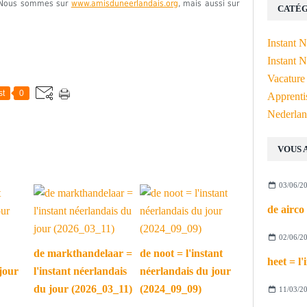
e. Nous sommes sur
www.amisduneerlandais.org
, mais aussi sur
CATÉG
Instant 
Instant N
Vacature
st
0
Apprenti
Nederlan
VOUS 
03/06/2
02/06/2
de markthandelaar =
de noot = l'instant
jour
l'instant néerlandais
néerlandais du jour
du jour (2026_03_11)
(2024_09_09)
11/03/2