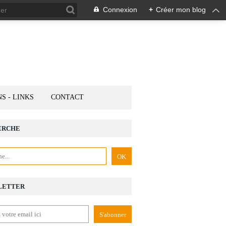
Connexion
+
Créer mon blog
NS - LINKS
CONTACT
ERCHE
LETTER