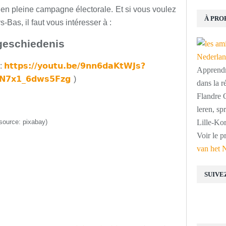
en pleine campagne électorale. Et si vous voulez
À PRO
Bas, il faut vous intéresser à :
geschiedenis
https://youtu.be/9nn6daKtWJs?
m:
Apprendre
5N7x1_6dws5Fzg
)
dans la r
Flandre O
leren, s
source: pixabay)
Lille-Kor
Voir le p
van het 
SUIVE