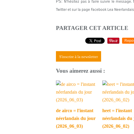
PS:
N'hésitez pas à faire suivre le messag
Twitter et sur la page Facebook Lea Neerlandais
PARTAGER CET ARTICLE
Repo
S'inscrire à la newsletter
Vous aimerez aussi :
de airco = l'instant
heet = l'instant
néerlandais du jour
néerlandais du 
(2026_06_03)
(2026_06_02)