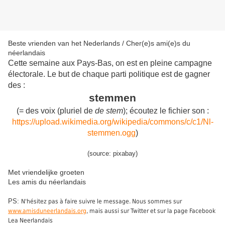
Beste vrienden van het Nederlands / Cher(e)s ami(e)s du
néerlandais
Cette semaine aux Pays-Bas, on est en pleine campagne
électorale. Le but de chaque parti politique est de gagner
des :
stemmen
(= des voix (pluriel de
de stem
); écoutez le fichier son :
https://upload.wikimedia.org/wikipedia/commons/c/c1/Nl-
stemmen.ogg
)
(source: pixabay)
Met vriendelijke groeten
Les amis du néerlandais
PS:
N'hésitez pas à faire suivre le message. Nous sommes sur
www.amisduneerlandais.org
, mais aussi sur Twitter et sur la page Facebook
Lea Neerlandais