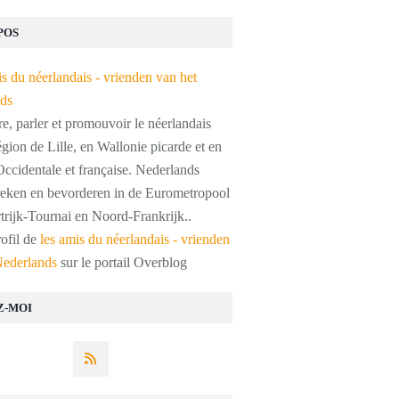
POS
, parler et promouvoir le néerlandais
égion de Lille, en Wallonie picarde et en
ccidentale et française. Nederlands
preken en bevorderen in de Eurometropool
trijk-Tournai en Noord-Frankrijk..
rofil de
les amis du néerlandais - vrienden
Nederlands
sur le portail Overblog
Z-MOI