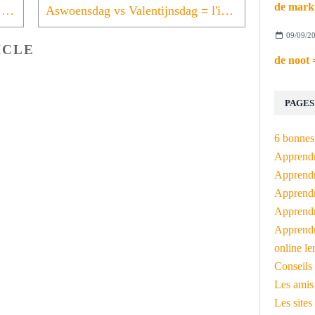
carnaval = l'instant néerlandais du jour (2024_02_12)
Aswoensdag vs Valentijnsdag = l'instant néerlandais du jour (2024_02_14)
09/09/2
ICLE
PAGES
6 bonnes 
Apprendr
Apprendre
Apprendre
Apprendre
Apprendr
online le
Conseils 
Les amis
Les sites