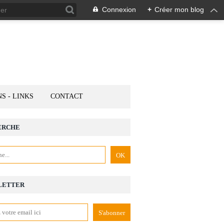
Connexion
+
Créer mon blog
NS - LINKS
CONTACT
ERCHE
LETTER