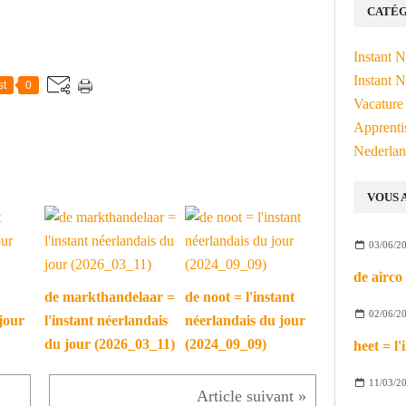
CATÉG
Instant 
Instant N
st
0
Vacature
Apprenti
Nederlan
VOUS 
03/06/2
de markthandelaar =
de noot = l'instant
02/06/2
jour
l'instant néerlandais
néerlandais du jour
du jour (2026_03_11)
(2024_09_09)
11/03/2