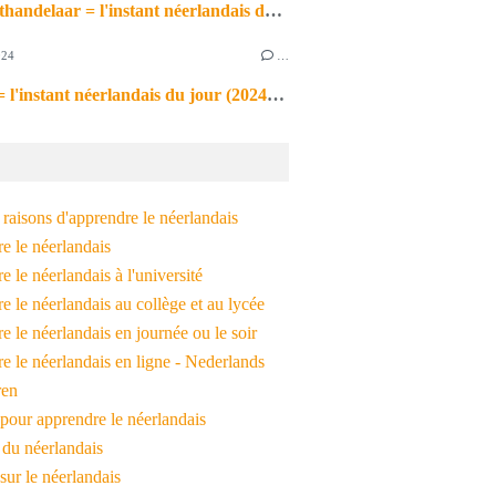
de markthandelaar = l'instant néerlandais du jour (2026_03_11)
024
…
de noot = l'instant néerlandais du jour (2024_09_09)
raisons d'apprendre le néerlandais
e le néerlandais
 le néerlandais à l'université
 le néerlandais au collège et au lycée
 le néerlandais en journée ou le soir
e le néerlandais en ligne - Nederlands
ren
pour apprendre le néerlandais
 du néerlandais
 sur le néerlandais