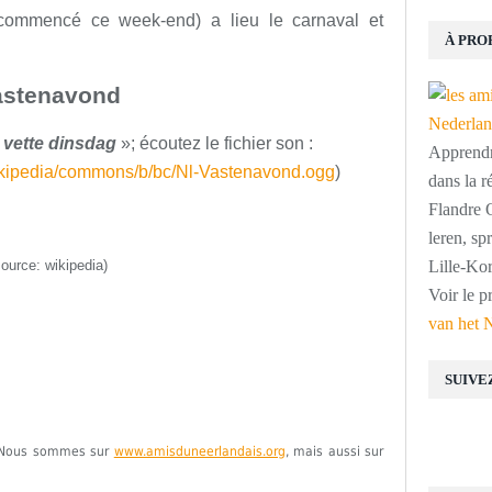
 commencé ce week-end) a lieu le carnaval et
À PRO
astenavond
«
vette dinsdag
»; écoutez le fichier son :
Apprendre
wikipedia/commons/b/bc/Nl-Vastenavond.ogg
)
dans la r
Flandre O
leren, s
source: wikipedia)
Lille-Kor
Voir le p
van het 
SUIVE
e. Nous sommes sur
www.amisduneerlandais.org
, mais aussi sur