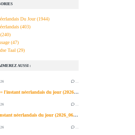
ORIES
Néerlandais Du Jour
(1944)
éerlandais
(403)
(240)
ssage
(47)
dse Taal
(29)
AIMEREZ AUSSI :
026
…
de airco = l'instant néerlandais du jour (2026_06_03)
026
…
heet = l'instant néerlandais du jour (2026_06_02)
026
…