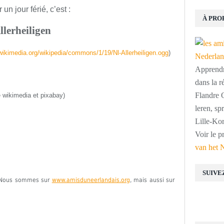
 jour férié, c’est :
À PRO
llerheiligen
.wikimedia.org/wikipedia/commons/1/19/Nl-Allerheiligen.ogg
)
Apprendre
dans la r
Flandre O
 wikimedia et pixabay)
leren, s
Lille-Kor
Voir le p
van het 
SUIVE
e. Nous sommes sur
www.amisduneerlandais.org
, mais aussi sur