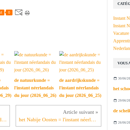
CATÉG
st
0
Instant 
Instant N
Vacature
Apprenti
Nederlan
VOUS 
30/06/2
=
de natuurkunde =
de aardrijkskunde =
ndais
l'instant néerlandais
l'instant néerlandais
06_29)
du jour (2026_06_26)
du jour (2026_06_25)
29/06/2
Halloween = l'instant néerlandais du jour (2024_10_31)
het Nabije Oosten = l'instant néerlandais du jour (2024_11_04)
26/06/2