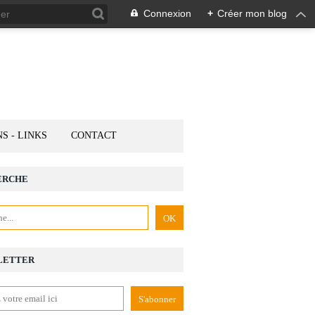
Connexion
+
Créer mon blog
NS - LINKS
CONTACT
ERCHE
LETTER