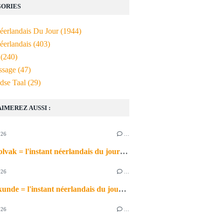
ORIES
Néerlandais Du Jour
(1944)
éerlandais
(403)
(240)
ssage
(47)
dse Taal
(29)
AIMEREZ AUSSI :
026
…
het schoolvak = l'instant néerlandais du jour (2026_06_30)
026
…
de scheikunde = l'instant néerlandais du jour (2026_06_29)
026
…