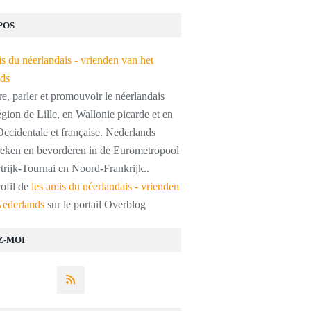
POS
, parler et promouvoir le néerlandais
égion de Lille, en Wallonie picarde et en
ccidentale et française. Nederlands
preken en bevorderen in de Eurometropool
trijk-Tournai en Noord-Frankrijk..
rofil de
les amis du néerlandais - vrienden
Nederlands
sur le portail Overblog
Z-MOI