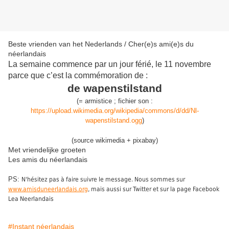
Beste vrienden van het Nederlands / Cher(e)s ami(e)s du
néerlandais
La semaine commence par un jour férié, le 11 novembre
parce que c’est la commémoration de :
de wapenstilstand
(
=
armistice
;
fichier son :
https://upload.wikimedia.org/wikipedia/commons/d/dd/Nl-
wapenstilstand.ogg
)
(source wikimedia + pixabay)
Met vriendelijke groeten
Les amis du néerlandais
PS:
N'hésitez pas à faire suivre le message. Nous sommes sur
www.amisduneerlandais.org
, mais aussi sur Twitter et sur la page Facebook
Lea Neerlandais
#Instant néerlandais