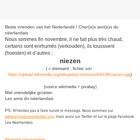
Beste vrienden van het Nederlands / Cher(e)s ami(e)s du
néerlandais
Nous sommes fin novembre, il ne fait plus très chaud,
certains sont enrhumés (verkouden), ils tousssent
(hoesten) et d’autres :
niezen
(
=
éternuent
;
fichier son :
https://upload.wikimedia.org/wikipedia/commons/6/61/Nl-niezen.ogg
)
(source wikimedia + pixabay)
Met vriendelijke groeten
Les amis du néerlandais
PS:
N'hésitez pas à faire suivre le message. Nous sommes sur
www.amisduneerlandais.org
, mais aussi sur Twitter et sur la page Facebook
Lea Neerlandais
#Instant néerlandais