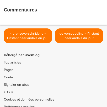
Commentaires
< grensoverschrijdend =
de versoepeling = l'instant
l'instant néerlandais du jour
néerlandais du jour
(2025_01_10)
(2025_01_14) >
Hébergé par Overblog
Top articles
Pages
Contact
Signaler un abus
C.G.U.
Cookies et données personnelles
Préférences cookies