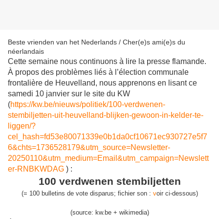
Beste vrienden van het Nederlands / Cher(e)s ami(e)s du
néerlandais
Cette semaine nous continuons à lire la presse flamande.
À propos des problèmes liés à l’élection communale
frontalière de Heuvelland, nous apprenons en lisant ce
samedi 10 janvier sur le site du KW
(
https://kw.be/nieuws/politiek/100-verdwenen-
stembiljetten-uit-heuvelland-blijken-gewoon-in-kelder-te-
liggen/?
cel_hash=fd53e80071339e0b1da0cf10671ec930727e5f7
6&chts=1736528179&utm_source=Newsletter-
20250110&utm_medium=Email&utm_campaign=Newslett
er-RNBKWDAG
) :
100 verdwenen stembiljetten
(
=
100 bulletins de vote disparus
;
fichier son :
v
oir ci-dessous
)
(source: kw.be + wikimedia)