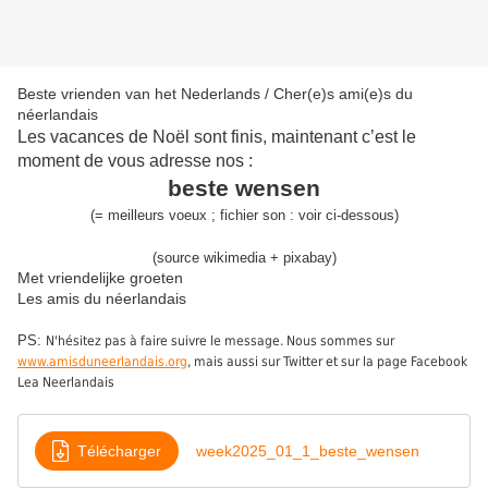
Beste vrienden van het Nederlands / Cher(e)s ami(e)s du
néerlandais
Les vacances de Noël sont finis, maintenant c’est le
moment de vous adresse nos :
beste wensen
(
=
meilleurs voeux
;
fichier son :
voir ci-dessous
)
(source wikimedia + pixabay)
Met vriendelijke groeten
Les amis du néerlandais
PS:
N'hésitez pas à faire suivre le message. Nous sommes sur
www.amisduneerlandais.org
, mais aussi sur Twitter et sur la page Facebook
Lea Neerlandais
Télécharger
week2025_01_1_beste_wensen