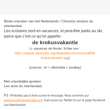
Beste vrienden van het Nederlands / Cher(e)s ami(e)s du
néerlandais
Les scolaires sont en vacances, et peut-être partis au ski,
parce que c’est ce qu’on appelle :
de krokusvakantie
(
=
vacances de févirer
;
fichier son :
https://upload.wikimedia.org/wikipedia/commons/a/a8/Nl-
krokusvakantie.ogg
)
(sources: vrt + wikimedia + pixabay)
Met vriendelijke groeten
Les amis du néerlandais
PS:
N'hésitez pas à faire suivre le message. Nous sommes sur
www.amisduneerlandais.org
, mais aussi sur Twitter et sur la page Facebook
Lea Neerlandais