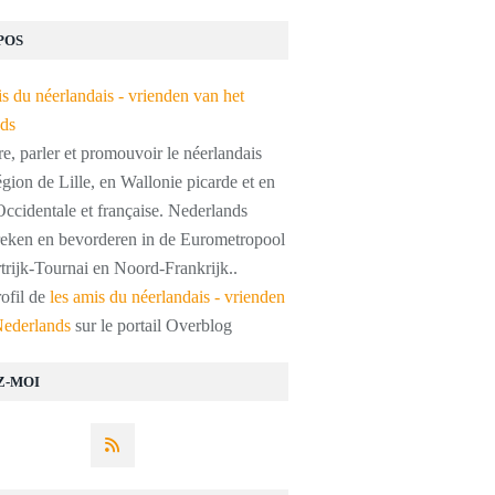
POS
, parler et promouvoir le néerlandais
égion de Lille, en Wallonie picarde et en
ccidentale et française. Nederlands
preken en bevorderen in de Eurometropool
trijk-Tournai en Noord-Frankrijk..
rofil de
les amis du néerlandais - vrienden
Nederlands
sur le portail Overblog
Z-MOI