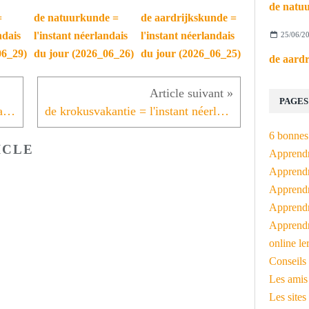
=
de natuurkunde =
de aardrijkskunde =
ndais
l'instant néerlandais
l'instant néerlandais
25/06/2
06_29)
du jour (2026_06_26)
du jour (2026_06_25)
PAGES
langer werken = l'instant néerlandais du jour (2025_02_06)
de krokusvakantie = l'instant néerlandais du jour (2025_02_10)
6 bonnes 
ICLE
Apprendr
Apprendre
Apprendre
Apprendre
Apprendr
online le
Conseils 
Les amis
Les sites