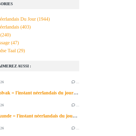
ORIES
Néerlandais Du Jour
(1944)
éerlandais
(403)
(240)
ssage
(47)
dse Taal
(29)
AIMEREZ AUSSI :
026
…
het schoolvak = l'instant néerlandais du jour (2026_06_30)
026
…
de scheikunde = l'instant néerlandais du jour (2026_06_29)
026
…