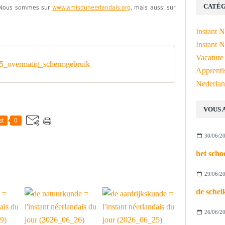
CATÉG
e. Nous sommes sur
www.amisduneerlandais.org
, mais aussi sur
Instant 
Instant N
Vacature
_overmatig_schermgebruik
Apprenti
Nederlan
VOUS 
st
0
30/06/2
29/06/2
26/06/2