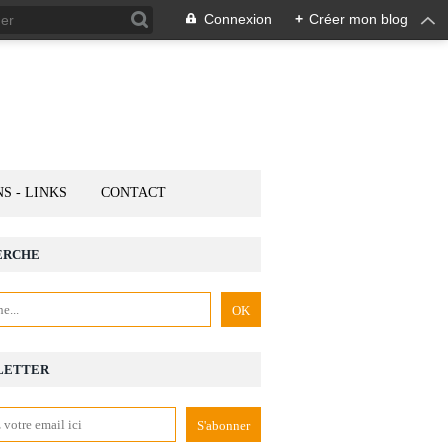
Connexion
+
Créer mon blog
NS - LINKS
CONTACT
ERCHE
LETTER