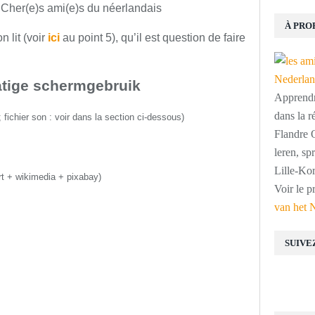
 Cher(e)s ami(e)s du néerlandais
À PRO
 lit (voir
ici
au point 5
), qu’il est question de faire
tige schermgebruik
Apprendre
dans la r
;
fichier son :
voir dans la section ci-dessous
)
Flandre O
leren, s
Lille-Kor
rt + wikimedia + pixabay)
Voir le p
van het 
SUIVE