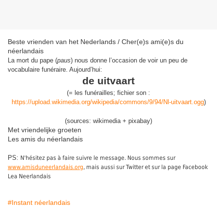
Beste vrienden van het Nederlands / Cher(e)s ami(e)s du
néerlandais
La mort du pape (
paus
) nous donne l’occasion de voir un peu de
vocabulaire funéraire. Aujourd’hui:
de uitvaart
(
= le
s funérailles
;
fichier son :
https://upload.wikimedia.org/wikipedia/commons/9/94/Nl-uitvaart.ogg
)
(sources: wikimedia + pixabay)
Met vriendelijke groeten
Les amis du néerlandais
PS:
N'hésitez pas à faire suivre le message. Nous sommes sur
www.amisduneerlandais.org
, mais aussi sur Twitter et sur la page Facebook
Lea Neerlandais
#Instant néerlandais