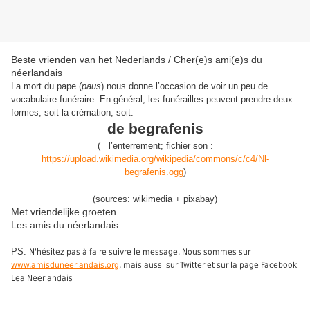
Beste vrienden van het Nederlands / Cher(e)s ami(e)s du
néerlandais
La mort du pape (
paus
) nous donne l’occasion de voir un peu de
vocabulaire funéraire. En général, les funérailles peuvent prendre deux
formes, soit la crémation, soit:
de begrafenis
(
= l’
enterrement
;
fichier son :
https://upload.wikimedia.org/wikipedia/commons/c/c4/Nl-
begrafenis.ogg
)
(sources: wikimedia + pixabay)
Met vriendelijke groeten
Les amis du néerlandais
PS:
N'hésitez pas à faire suivre le message. Nous sommes sur
www.amisduneerlandais.org
, mais aussi sur Twitter et sur la page Facebook
Lea Neerlandais