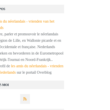
POS
, parler et promouvoir le néerlandais
égion de Lille, en Wallonie picarde et en
ccidentale et française. Nederlands
preken en bevorderen in de Eurometropool
trijk-Tournai en Noord-Frankrijk..
rofil de
les amis du néerlandais - vrienden
Nederlands
sur le portail Overblog
Z-MOI