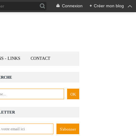
Connexion
+
Créer mon blog
NS - LINKS
CONTACT
ERCHE
LETTER