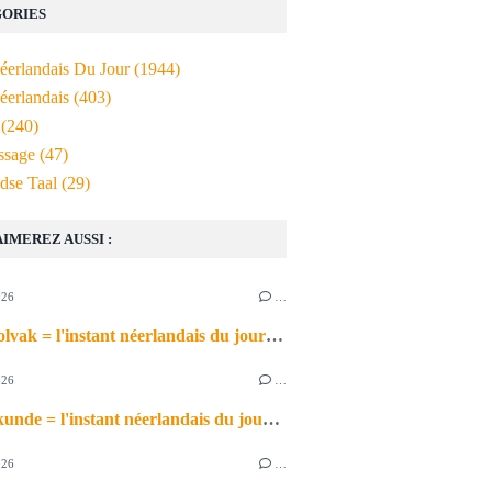
ORIES
Néerlandais Du Jour
(1944)
éerlandais
(403)
(240)
ssage
(47)
dse Taal
(29)
AIMEREZ AUSSI :
026
…
het schoolvak = l'instant néerlandais du jour (2026_06_30)
026
…
de scheikunde = l'instant néerlandais du jour (2026_06_29)
026
…