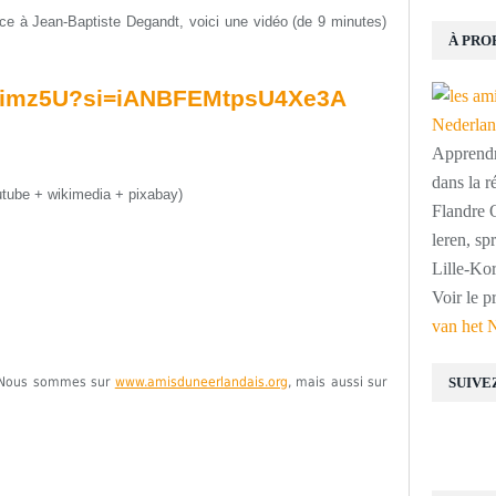
âce à Jean-Baptiste Degandt, voici une vidéo (de 9 minutes)
À PRO
f5Jimz5U?si=iANBFEMtpsU4Xe3A
Apprendre
dans la r
utube + wikimedia + pixabay)
Flandre O
leren, s
Lille-Kor
Voir le p
van het 
e. Nous sommes sur
www.amisduneerlandais.org
, mais aussi sur
SUIVE