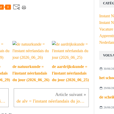
CATÉG
st
0
Instant 
Instant N
Vacature
Apprenti
Nederlan
VOUS 
=
de natuurkunde =
de aardrijkskunde =
30/06/2
ndais
l'instant néerlandais
l'instant néerlandais
06_29)
du jour (2026_06_26)
du jour (2026_06_25)
29/06/2
de begrafenis = l'instant néerlandais du jour (2025_04_25)
de alv = l'instant néerlandais du jour (2025_04_29)
26/06/2