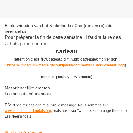
Beste vrienden van het Nederlands / Cher(e)s ami(e)s du
néerlandais
Pour préparer la fin de cette semaine, il faudra faire des
achats pour offrir un
cadeau
het
(
attention c’est
cadeau
;
diminutif:
cadeautje
;
fichier son :
https://upload.wikimedia.org/wikipedia/commons/0/0a/Nl-cadeau.ogg
)
(source: pixabay + wikimedia)
Met vriendelijke groeten
Les amis du néerlandais
PS:
N'hésitez pas à faire suivre le message. Nous sommes sur
www.amisduneerlandais.org
, mais aussi sur Twitter et sur la page Facebook
Lea Neerlandais
#Instant néerlandais