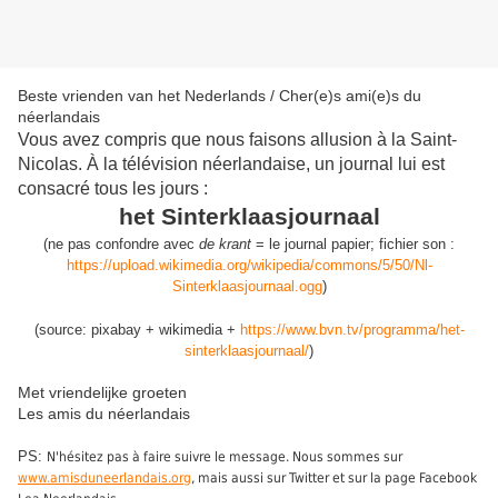
Beste vrienden van het Nederlands / Cher(e)s ami(e)s du
néerlandais
Vous avez compris que nous faisons allusion à la Saint-
Nicolas. À la télévision néerlandaise, un journal lui est
consacré tous les jours :
het Sinterklaasjournaal
(
ne pas confondre avec
de krant
= le journal papier
;
fichier son :
https://upload.wikimedia.org/wikipedia/commons/5/50/Nl-
Sinterklaasjournaal.ogg
)
(source: pixabay + wikimedia +
https://www.bvn.tv/programma/het-
sinterklaasjournaal/
)
Met vriendelijke groeten
Les amis du néerlandais
PS:
N'hésitez pas à faire suivre le message. Nous sommes sur
www.amisduneerlandais.org
, mais aussi sur Twitter et sur la page Facebook