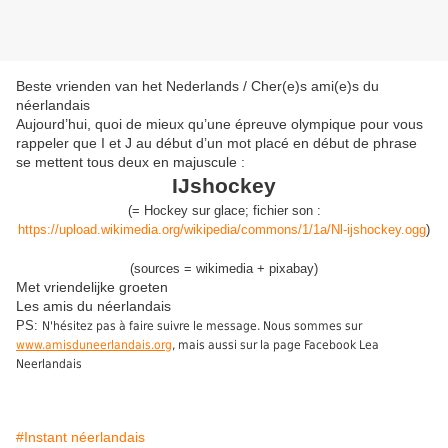
Beste vrienden van het Nederlands / Cher(e)s ami(e)s du
néerlandais
Aujourd’hui, quoi de mieux qu’une épreuve olympique pour vous
rappeler que I et J au début d’un mot placé en début de phrase
se mettent tous deux en majuscule :
IJshockey
(
= Hockey sur glace;
fichier son :
https://upload.wikimedia.org/wikipedia/commons/1/1a/Nl-ijshockey.ogg
)
(sources = wikimedia + pixabay)
Met vriendelijke groeten
Les amis du néerlandais
PS:
N'hésitez pas à faire suivre le message. Nous sommes sur
www.amisduneerlandais.org
, mais aussi sur la page Facebook Lea
Neerlandais
#Instant néerlandais