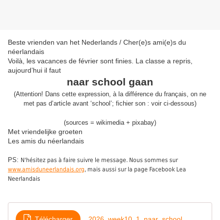
Beste vrienden van het Nederlands / Cher(e)s ami(e)s du
néerlandais
Voilà, les vacances de février sont finies. La classe a repris,
aujourd’hui il faut
naar school gaan
(
A
ttention! Dans cette expression,
à la différence du français,
on ne
met pas d’article avant ‘school’;
fichier son :
voir ci-dessous
)
(sources = wikimedia + pixabay)
Met vriendelijke groeten
Les amis du néerlandais
PS:
N'hésitez pas à faire suivre le message. Nous sommes sur
www.amisduneerlandais.org
, mais aussi sur la page Facebook Lea
Neerlandais
Télécharger
2026_week10_1_naar_school