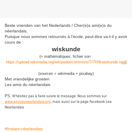
Beste vrienden van het Nederlands / Cher(e)s ami(e)s du
néerlandais,
Puisque nous sommes retournés à l’école, peut-être va-t-il y avoir
cours de :
wiskunde
(
= mathématiques;
fichier son :
https://upload.wikimedia.org/wikipedia/commons/7/7f/Nl-wiskunde.ogg
)
(sources = wikimedia + pixabay)
Met vriendelijke groeten
Les amis du néerlandais
PS:
N'hésitez pas à faire suivre le message. Nous sommes sur
www.amisduneerlandais.org
, mais aussi sur la page Facebook Lea
Neerlandais
#Instant néerlandais