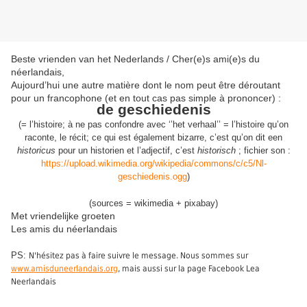
Beste vrienden van het Nederlands / Cher(e)s ami(e)s du
néerlandais,
Aujourd’hui une autre matière dont le nom peut être déroutant
pour un francophone (et en tout cas pas simple à prononcer) :
de geschiedenis
(
= l’histoire; à ne pas confondre avec ‘’het verhaal’’ = l’histoire qu’on
raconte, le récit;
ce qui est également bizarre, c’est qu’on dit een
historicus
pour un historien
et l’adjectif, c’est
historisch
;
fichier son :
https://upload.wikimedia.org/wikipedia/commons/c/c5/Nl-
geschiedenis.ogg
)
(sources = wikimedia + pixabay)
Met vriendelijke groeten
Les amis du néerlandais
PS:
N'hésitez pas à faire suivre le message. Nous sommes sur
www.amisduneerlandais.org
, mais aussi sur la page Facebook Lea
Neerlandais