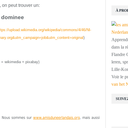
, on peut trouver un:
À PRO
dominee
ttps://upload.wikimedia.org/wikipedia/commons/4/46/Nl-
nary.org&utm_campaign=job&utm_content=original
)
Apprendre
dans la r
Flandre O
leren, s
 = wikimedia + pixabay)
Lille-Kor
Voir le p
van het 
SUIVE
ge. Nous sommes sur
www.amisduneerlandais.org
, mais aussi