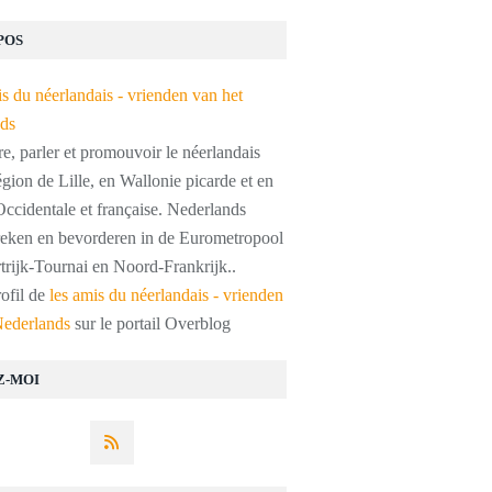
POS
, parler et promouvoir le néerlandais
égion de Lille, en Wallonie picarde et en
ccidentale et française. Nederlands
preken en bevorderen in de Eurometropool
trijk-Tournai en Noord-Frankrijk..
rofil de
les amis du néerlandais - vrienden
Nederlands
sur le portail Overblog
Z-MOI