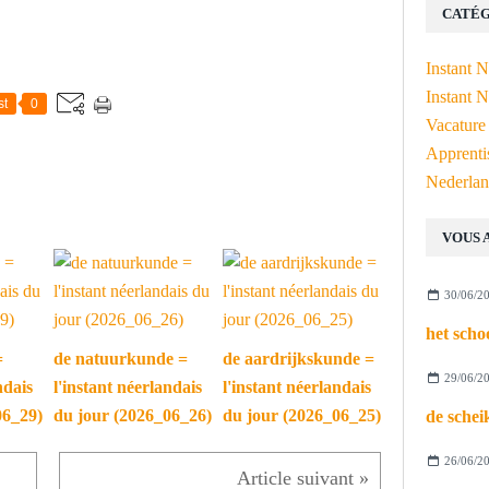
CATÉG
Instant 
Instant N
st
0
Vacature
Apprenti
Nederlan
VOUS 
30/06/2
=
de natuurkunde =
de aardrijkskunde =
29/06/2
ndais
l'instant néerlandais
l'instant néerlandais
06_29)
du jour (2026_06_26)
du jour (2026_06_25)
26/06/2