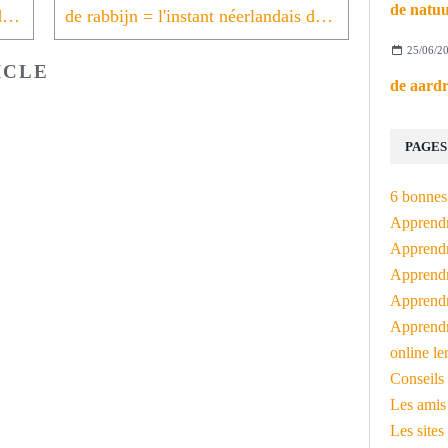
de pastoor = l'instant néerlandais du jour (2026_05_27)
de rabbijn = l'instant néerlandais du jour (2026_05_29)
25/06/2
ICLE
PAGES
6 bonnes 
Apprendr
Apprendre
Apprendre
Apprendre
Apprendr
online le
Conseils 
Les amis
Les sites