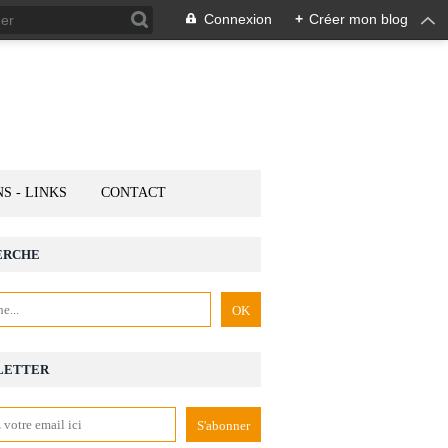
Connexion
+
Créer mon blog
NS - LINKS
CONTACT
ERCHE
LETTER