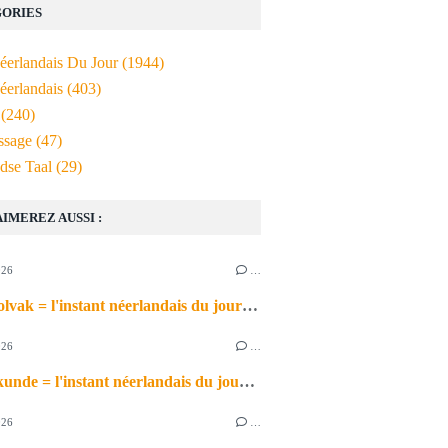
ORIES
Néerlandais Du Jour
(1944)
éerlandais
(403)
(240)
ssage
(47)
dse Taal
(29)
AIMEREZ AUSSI :
026
…
het schoolvak = l'instant néerlandais du jour (2026_06_30)
026
…
de scheikunde = l'instant néerlandais du jour (2026_06_29)
026
…