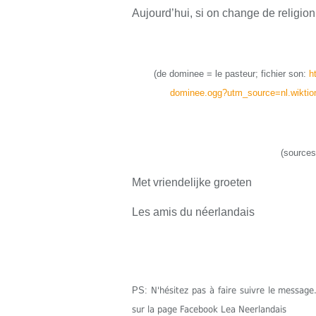
Aujourd’hui, si on change de religion
(
de dominee
=
le
pasteur
;
fichier son:
h
dominee.ogg?utm_source=nl.wiktio
(sources
Met vriendelijke groeten
Les amis du néerlandais
PS:
N'hésitez pas à faire suivre le messa
sur la page Facebook Lea Neerlandais