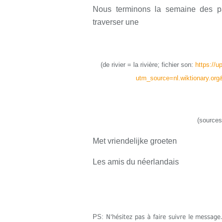
Nous terminons la semaine des pa
traverser une
(
de rivier = la rivière
;
fichier son:
https://u
utm_source=nl.wiktionary.or
(sources
Met vriendelijke groeten
Les amis du néerlandais
PS:
N'hésitez pas à faire suivre le messa