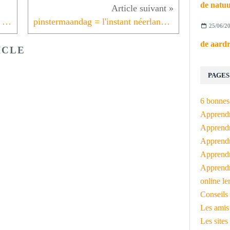
het meer = l'instant néerlandais du jour (2026_05_21)
pinstermaandag = l'instant néerlandais du jour (2026_05_25)
25/06/2
ICLE
PAGES
6 bonnes 
Apprendr
Apprendre
Apprendre
Apprendre
Apprendr
online le
Conseils 
Les amis
Les sites