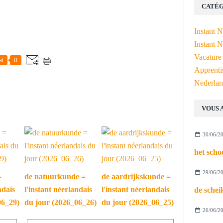
CATÉG
Instant 
Instant N
Vacature
st
0
Apprenti
Nederlan
VOUS 
30/06/2
29/06/2
=
de natuurkunde =
de aardrijkskunde =
ndais
l'instant néerlandais
l'instant néerlandais
06_29)
du jour (2026_06_26)
du jour (2026_06_25)
26/06/2