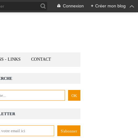
Connexion
+
Créer mon blog
NS - LINKS
CONTACT
ERCHE
LETTER