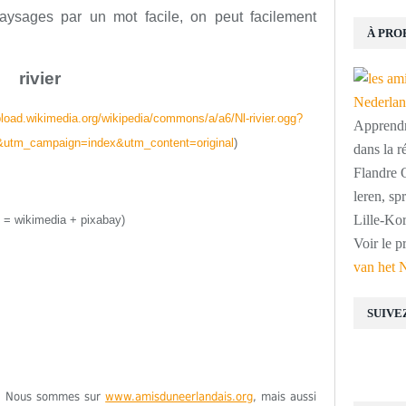
ysages par un mot facile, on peut facilement
À PRO
rivier
pload.wikimedia.org/wikipedia/commons/a/a6/Nl-rivier.ogg?
Apprendre
g&utm_campaign=index&utm_content=original
)
dans la r
Flandre O
leren, s
Lille-Kor
 = wikimedia + pixabay)
Voir le p
van het 
SUIVE
ge. Nous sommes sur
www.amisduneerlandais.org
, mais aussi