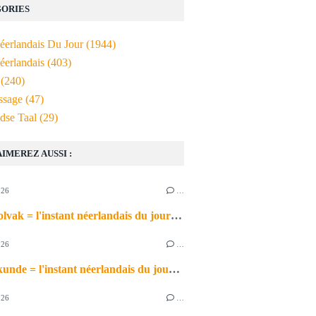
ORIES
Néerlandais Du Jour
(1944)
éerlandais
(403)
(240)
ssage
(47)
dse Taal
(29)
AIMEREZ AUSSI :
026
…
het schoolvak = l'instant néerlandais du jour (2026_06_30)
026
…
de scheikunde = l'instant néerlandais du jour (2026_06_29)
026
…