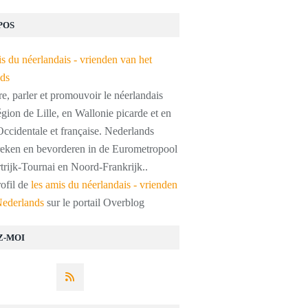
POS
, parler et promouvoir le néerlandais
égion de Lille, en Wallonie picarde et en
ccidentale et française. Nederlands
preken en bevorderen in de Eurometropool
trijk-Tournai en Noord-Frankrijk..
rofil de
les amis du néerlandais - vrienden
Nederlands
sur le portail Overblog
Z-MOI