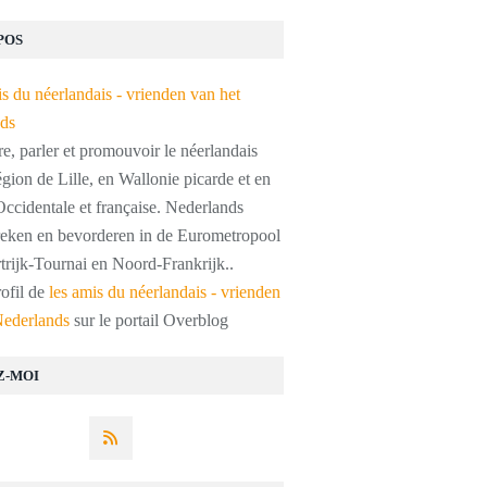
POS
, parler et promouvoir le néerlandais
égion de Lille, en Wallonie picarde et en
ccidentale et française. Nederlands
preken en bevorderen in de Eurometropool
trijk-Tournai en Noord-Frankrijk..
rofil de
les amis du néerlandais - vrienden
Nederlands
sur le portail Overblog
Z-MOI