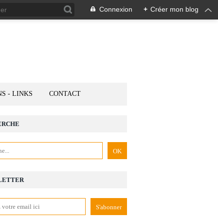
Connexion
+
Créer mon blog
NS - LINKS
CONTACT
ERCHE
LETTER