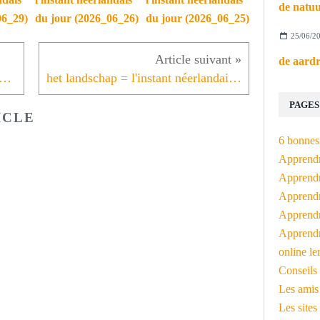
06_29)
du jour (2026_06_26)
du jour (2026_06_25)
25/06/2
rand = l'instant néerlandais du jour (2026_05_14)
het landschap = l'instant néerlandais du jour (2026_05_17)
PAGES
ICLE
6 bonnes 
Apprendr
Apprendre
Apprendre
Apprendre
Apprendr
online le
Conseils 
Les amis
Les sites