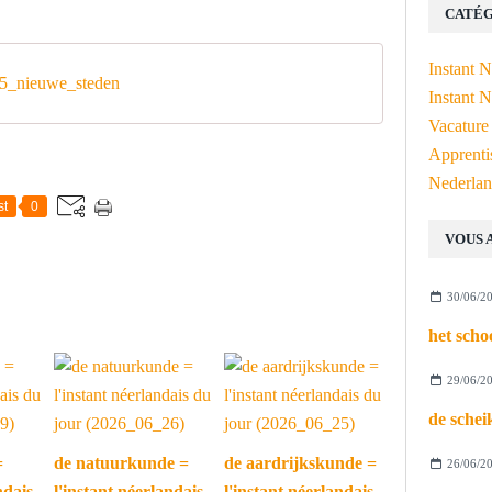
CATÉG
Instant 
5_nieuwe_steden
Instant N
Vacature
Apprenti
Nederlan
st
0
VOUS 
30/06/2
29/06/2
=
de natuurkunde =
de aardrijkskunde =
26/06/2
ndais
l'instant néerlandais
l'instant néerlandais