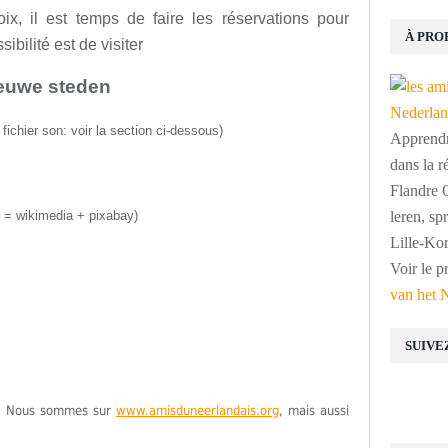
ix, il est temps de faire les réservations pour
À PRO
bilité est de visiter
euwe steden
;
fichier son:
voir la section ci-dessous
)
Apprendre
dans la r
Flandre O
 = wikimedia + pixabay)
leren, s
Lille-Kor
Voir le p
van het 
SUIVE
ge. Nous sommes sur
www.amisduneerlandais.org
, mais aussi