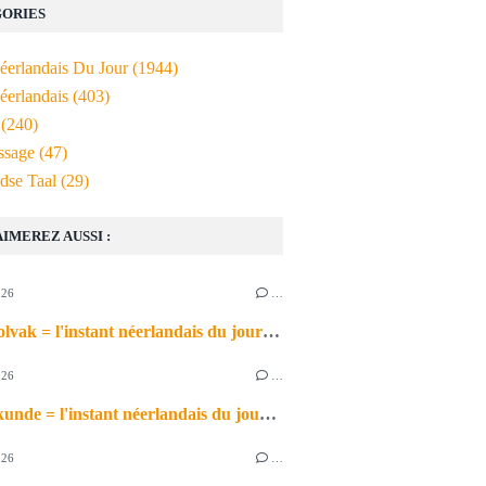
ORIES
Néerlandais Du Jour
(1944)
éerlandais
(403)
(240)
ssage
(47)
dse Taal
(29)
AIMEREZ AUSSI :
026
…
het schoolvak = l'instant néerlandais du jour (2026_06_30)
026
…
de scheikunde = l'instant néerlandais du jour (2026_06_29)
026
…