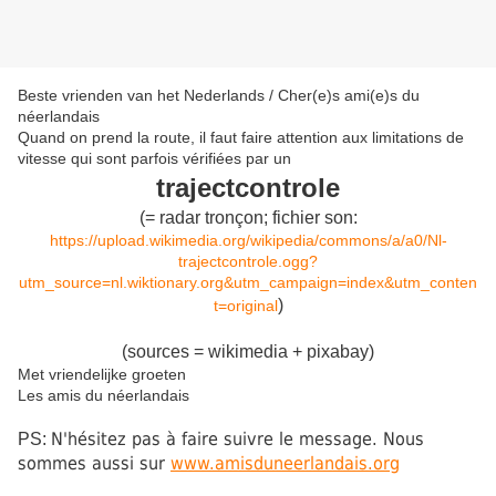
Beste vrienden van het Nederlands / Cher(e)s ami(e)s du
néerlandais
Quand on prend la route, il faut faire attention aux limitations de
vitesse qui sont parfois vérifiées par un
trajectcontrole
(
=
radar tronçon
; fichier son:
https://upload.wikimedia.org/wikipedia/commons/a/a0/Nl-
trajectcontrole.ogg?
utm_source=nl.wiktionary.org&utm_campaign=index&utm_conten
)
t=original
(sources = wikimedia + pixabay)
Met vriendelijke groeten
Les amis du néerlandais
N'hésitez pas à faire suivre le message. Nous
PS:
sommes
aussi
sur
www.amisduneerlandais.org