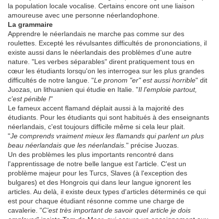
la population locale vocalise. Certains encore ont une liaison
amoureuse avec une personne néerlandophone.
La grammaire
Apprendre le néerlandais ne marche pas comme sur des
roulettes. Excepté les révulsantes difficultés de prononciations, il
existe aussi dans le néerlandais des problèmes d'une autre
nature. "Les verbes séparables" dirent pratiquement tous en
cœur les étudiants lorsqu'on les interrogea sur les plus grandes
difficultés de notre langue. "
Le pronom "er" est aussi horrible
" dit
Juozas, un lithuanien qui étudie en Italie. "
Il l'emploie partout,
c'est pénible !
"
Le fameux accent flamand déplait aussi à la majorité des
étudiants. Pour les étudiants qui sont habitués à des enseignants
néerlandais, c'est toujours difficile même si cela leur plait.
"
Je comprends vraiment mieux les flamands qui parlent un plus
beau néerlandais que les néerlandais.
" précise Juozas.
Un des problèmes les plus importants rencontré dans
l'apprentissage de notre belle langue est l'article. C'est un
problème majeur pour les Turcs, Slaves (à l'exception des
bulgares) et des Hongrois qui dans leur langue ignorent les
articles. Au delà, il existe deux types d'articles déterminés ce qui
est pour chaque étudiant résonne comme une charge de
cavalerie. "
C'est très important de savoir quel article je dois