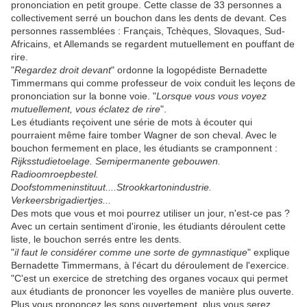
prononciation en petit groupe. Cette classe de 33 personnes a
collectivement serré un bouchon dans les dents de devant. Ces
personnes rassemblées : Français, Tchèques, Slovaques, Sud-
Africains, et Allemands se regardent mutuellement en pouffant de
rire.
"
Regardez droit devant
" ordonne la logopédiste Bernadette
Timmermans qui comme professeur de voix conduit les leçons de
prononciation sur la bonne voie. "
Lorsque vous vous voyez
mutuellement, vous éclatez de rire
".
Les étudiants reçoivent une série de mots à écouter qui
pourraient même faire tomber Wagner de son cheval. Avec le
bouchon fermement en place, les étudiants se cramponnent :
Rijksstudietoelage. Semipermanente gebouwen.
Radioomroepbestel.
Doofstommeninstituut....Strookkartonindustrie.
Verkeersbrigadiertjes...
Des mots que vous et moi pourrez utiliser un jour, n'est-ce pas ?
Avec un certain sentiment d'ironie, les étudiants déroulent cette
liste, le bouchon serrés entre les dents.
"
il faut le considérer comme une sorte de gymnastique
" explique
Bernadette Timmermans, à l'écart du déroulement de l'exercice.
"C'est un exercice de stretching des organes vocaux qui permet
aux étudiants de prononcer les voyelles de manière plus ouverte.
Plus vous prononcez les sons ouvertement, plus vous serez