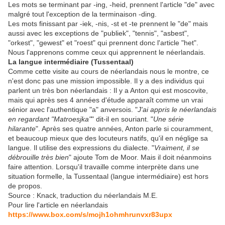
Les mots se terminant par -ing, -heid, prennent l'article "de" avec
malgré tout l'exception de la terminaison -ding.
Les mots finissant par -iek, -nis, -st et -te prennent le "de" mais
aussi avec les exceptions de "publiek", "tennis", "asbest",
"orkest", "gewest" et "roest" qui prennent donc l'article "het".
Nous l'apprenons comme ceux qui apprennent le néerlandais.
La langue intermédiaire (Tussentaal)
Comme cette visite au cours de néerlandais nous le montre, ce
n'est donc pas une mission impossible. Il y a des individus qui
parlent un très bon néerlandais : Il y a Anton qui est moscovite,
mais qui après ses 4 années d'étude apparaît comme un vrai
sénior avec l'authentique "a" anversois. "
J'ai appris le néerlandais
en regardant "Matroesjka"
" dit-il en souriant. "
Une série
hilarante
". Après ses quatre années, Anton parle si couramment,
et beaucoup mieux que des locuteurs natifs, qu'il en néglige sa
langue. Il utilise des expressions du dialecte. "
Vraiment, il se
débrouille très bien
" ajoute Tom de Moor. Mais il doit néanmoins
faire attention. Lorsqu'il travaille comme interprète dans une
situation formelle, la Tussentaal (langue intermédiaire) est hors
de propos.
Source : Knack, traduction du néerlandais M.E.
Pour lire l'article en néerlandais
https://www.box.com/s/mojh1ohmhrunvxr83upx