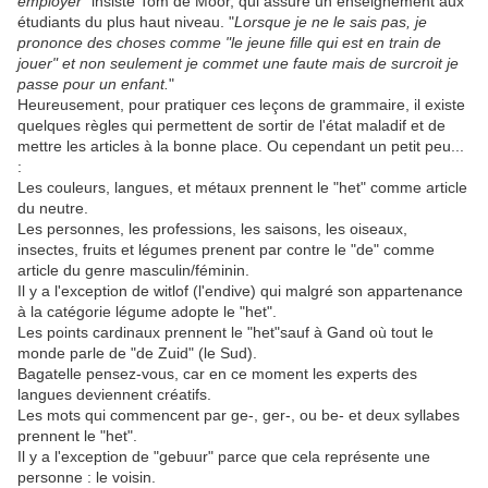
employer
" insiste Tom de Moor, qui assure un enseignement aux
étudiants du plus haut niveau. "
Lorsque je ne le sais pas, je
prononce des choses comme "le jeune fille qui est en train de
jouer" et non seulement je commet une faute mais de surcroit je
passe pour un enfant.
"
Heureusement, pour pratiquer ces leçons de grammaire, il existe
quelques règles qui permettent de sortir de l'état maladif et de
mettre les articles à la bonne place. Ou cependant un petit peu...
:
Les couleurs, langues, et métaux prennent le "het" comme article
du neutre.
Les personnes, les professions, les saisons, les oiseaux,
insectes, fruits et légumes prenent par contre le "de" comme
article du genre masculin/féminin.
Il y a l'exception de witlof (l'endive) qui malgré son appartenance
à la catégorie légume adopte le "het".
Les points cardinaux prennent le "het"sauf à Gand où tout le
monde parle de "de Zuid" (le Sud).
Bagatelle pensez-vous, car en ce moment les experts des
langues deviennent créatifs.
Les mots qui commencent par ge-, ger-, ou be- et deux syllabes
prennent le "het".
Il y a l'exception de "gebuur" parce que cela représente une
personne : le voisin.