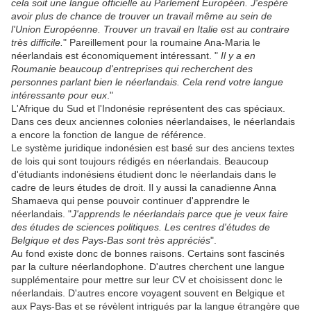
cela soit une langue officielle au Parlement Européen. J'espère
avoir plus de chance de trouver un travail même au sein de
l'Union Européenne. Trouver un travail en Italie est au contraire
très difficile.
" Pareillement pour la roumaine Ana-Maria le
néerlandais est économiquement intéressant. "
Il y a en
Roumanie beaucoup d'entreprises qui recherchent des
personnes parlant bien le néerlandais. Cela rend votre langue
intéressante pour eux
."
L'Afrique du Sud et l'Indonésie représentent des cas spéciaux.
Dans ces deux anciennes colonies néerlandaises, le néerlandais
a encore la fonction de langue de référence.
Le système juridique indonésien est basé sur des anciens textes
de lois qui sont toujours rédigés en néerlandais. Beaucoup
d'étudiants indonésiens étudient donc le néerlandais dans le
cadre de leurs études de droit. Il y aussi la canadienne Anna
Shamaeva qui pense pouvoir continuer d'apprendre le
néerlandais. "
J'apprends le néerlandais parce que je veux faire
des études de sciences politiques. Les centres d'études de
Belgique et des Pays-Bas sont très appréciés
".
Au fond existe donc de bonnes raisons. Certains sont fascinés
par la culture néerlandophone. D'autres cherchent une langue
supplémentaire pour mettre sur leur CV et choisissent donc le
néerlandais. D'autres encore voyagent souvent en Belgique et
aux Pays-Bas et se révèlent intrigués par la langue étrangère que