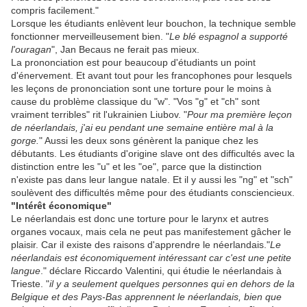
compris facilement."
Lorsque les étudiants enlèvent leur bouchon, la technique semble
fonctionner merveilleusement bien. "
Le blé espagnol a supporté
l'ouragan
", Jan Becaus ne ferait pas mieux.
La prononciation est pour beaucoup d'étudiants un point
d'énervement. Et avant tout pour les francophones pour lesquels
les leçons de prononciation sont une torture pour le moins à
cause du problème classique du "w". "Vos "g" et "ch" sont
vraiment terribles" rit l'ukrainien Liubov. "
Pour ma première leçon
de néerlandais, j'ai eu pendant une semaine entière mal à la
gorge.
" Aussi les deux sons génèrent la panique chez les
débutants. Les étudiants d'origine slave ont des difficultés avec la
distinction entre les "u" et les "oe", parce que la distinction
n'existe pas dans leur langue natale. Et il y aussi les "ng" et "sch"
soulèvent des difficultés même pour des étudiants consciencieux.
"Intérêt économique"
Le néerlandais est donc une torture pour le larynx et autres
organes vocaux, mais cela ne peut pas manifestement gâcher le
plaisir. Car il existe des raisons d'apprendre le néerlandais."
Le
néerlandais est économiquement intéressant car c'est une petite
langue
." déclare Riccardo Valentini, qui étudie le néerlandais à
Trieste. "
il y a seulement quelques personnes qui en dehors de la
Belgique et des Pays-Bas apprennent le néerlandais, bien que