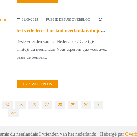
01/09/2025
PUBLIÉ DEPUIS OVERBLOG
…
het verleden = l'instant néerlandais du jour (2025_09_01)
Beste vrienden van het Nederlands / Cher(e)s
ami(e)s du néerlandais Nous espérons que vous avez
passé de bonnes...
EN SAVOIR PLUS
40
50
60
70
80
90
100
200
24
25
26
27
28
29
30
>
>>
 amis du néerlandais I vrienden van het nederlands - Hébergé par
Overb