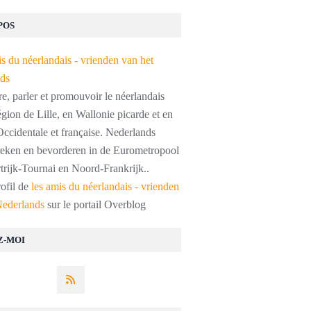
POS
, parler et promouvoir le néerlandais
égion de Lille, en Wallonie picarde et en
ccidentale et française. Nederlands
preken en bevorderen in de Eurometropool
trijk-Tournai en Noord-Frankrijk..
rofil de
les amis du néerlandais - vrienden
Nederlands
sur le portail Overblog
Z-MOI