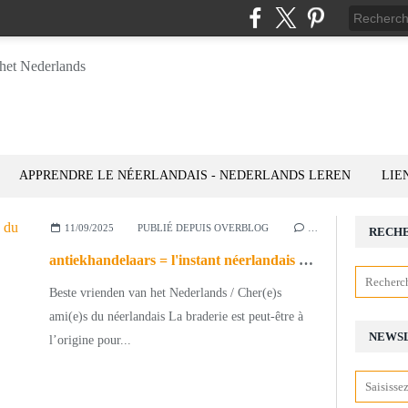
APPRENDRE LE NÉERLANDAIS - NEDERLANDS LEREN
LIE
11/09/2025
PUBLIÉ DEPUIS OVERBLOG
…
RECH
antiekhandelaars = l'instant néerlandais du jour (2025_09_11)
Beste vrienden van het Nederlands / Cher(e)s
ami(e)s du néerlandais La braderie est peut-être à
NEWS
l’origine pour...