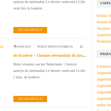
ami(e)s du néerlandais Le dernier week-end à Lille
CATÉG
aviat lieu la braderie...
Instant 
Instant N
Vacature
EN SAVOIR PLUS
Apprenti
Nederlan
08/09/2025
PUBLIÉ DEPUIS OVERBLOG
…
PAGES
de braderie = l'instant néerlandais du jour (2025_09_08)
Beste vrienden van het Nederlands / Cher(e)s
6 bonnes 
ami(e)s du néerlandais Le dernier week-end à Lille,
Apprendr
c’était, de braderie...
Apprendre
Apprendre
Apprendre
Apprendr
EN SAVOIR PLUS
online le