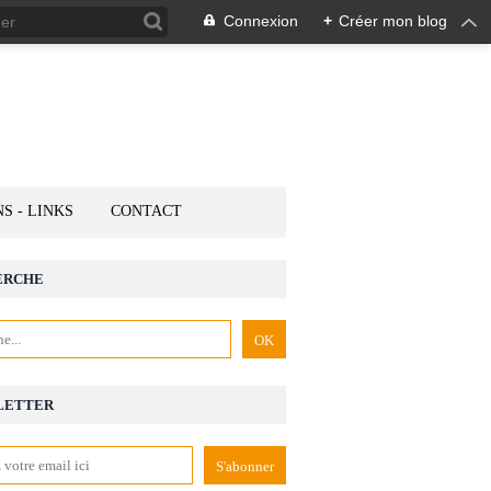
Connexion
+
Créer mon blog
NS - LINKS
CONTACT
ERCHE
LETTER