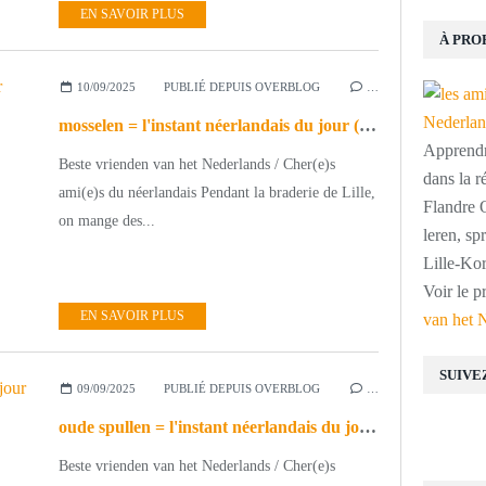
EN SAVOIR PLUS
À PRO
10/09/2025
PUBLIÉ DEPUIS OVERBLOG
…
mosselen = l'instant néerlandais du jour (2025_09_10)
Apprendre
Beste vrienden van het Nederlands / Cher(e)s
dans la r
ami(e)s du néerlandais Pendant la braderie de Lille,
Flandre O
on mange des...
leren, s
Lille-Kor
Voir le p
EN SAVOIR PLUS
van het 
SUIVE
09/09/2025
PUBLIÉ DEPUIS OVERBLOG
…
oude spullen = l'instant néerlandais du jour (2025_09_09)
Beste vrienden van het Nederlands / Cher(e)s