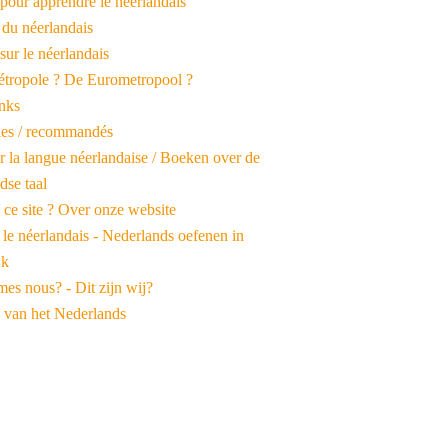
pour apprendre le néerlandais
 du néerlandais
 sur le néerlandais
tropole ? De Eurometropool ?
inks
iles / recommandés
r la langue néerlandaise / Boeken over de
dse taal
 ce site ? Over onze website
 le néerlandais - Nederlands oefenen in
jk
es nous? - Dit zijn wij?
 van het Nederlands