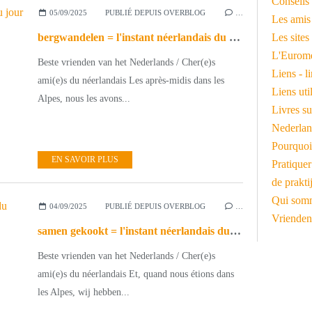
Conseils 
05/09/2025
PUBLIÉ DEPUIS OVERBLOG
…
Les amis
bergwandelen = l'instant néerlandais du jour (2025_09_05)
Les sites
L'Euromé
Beste vrienden van het Nederlands / Cher(e)s
Liens - l
ami(e)s du néerlandais Les après-midis dans les
Liens ut
Alpes, nous les avons...
Livres su
Nederlan
Pourquoi
EN SAVOIR PLUS
Pratiquer
de prakti
Qui somm
04/09/2025
PUBLIÉ DEPUIS OVERBLOG
…
Vrienden
samen gekookt = l'instant néerlandais du jour (2025_09_04)
Beste vrienden van het Nederlands / Cher(e)s
ami(e)s du néerlandais Et, quand nous étions dans
les Alpes, wij hebben...