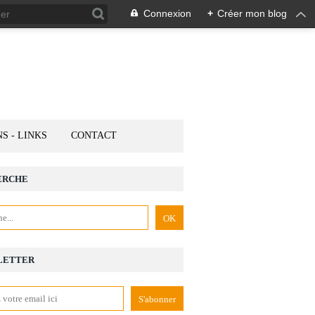
Connexion
+
Créer mon blog
NS - LINKS
CONTACT
ERCHE
LETTER