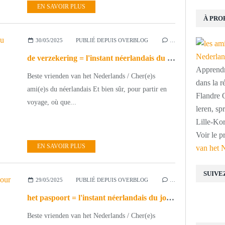
EN SAVOIR PLUS
À PRO
30/05/2025
PUBLIÉ DEPUIS OVERBLOG
…
de verzekering = l'instant néerlandais du jour (2025_05_30)
Apprendre
Beste vrienden van het Nederlands / Cher(e)s
dans la r
ami(e)s du néerlandais Et bien sûr, pour partir en
Flandre O
voyage, où que...
leren, s
Lille-Kor
Voir le p
EN SAVOIR PLUS
van het 
SUIVE
29/05/2025
PUBLIÉ DEPUIS OVERBLOG
…
het paspoort = l'instant néerlandais du jour (2025_05_29)
Beste vrienden van het Nederlands / Cher(e)s