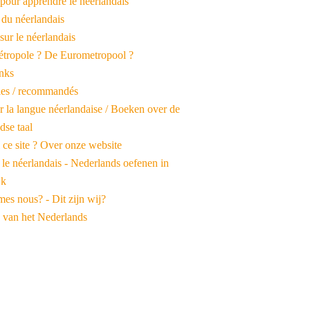
pour apprendre le néerlandais
 du néerlandais
 sur le néerlandais
tropole ? De Eurometropool ?
inks
iles / recommandés
r la langue néerlandaise / Boeken over de
dse taal
 ce site ? Over onze website
 le néerlandais - Nederlands oefenen in
jk
es nous? - Dit zijn wij?
 van het Nederlands