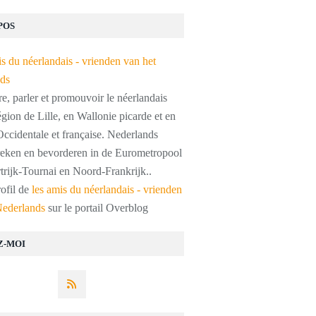
POS
, parler et promouvoir le néerlandais
égion de Lille, en Wallonie picarde et en
ccidentale et française. Nederlands
preken en bevorderen in de Eurometropool
trijk-Tournai en Noord-Frankrijk..
rofil de
les amis du néerlandais - vrienden
Nederlands
sur le portail Overblog
Z-MOI