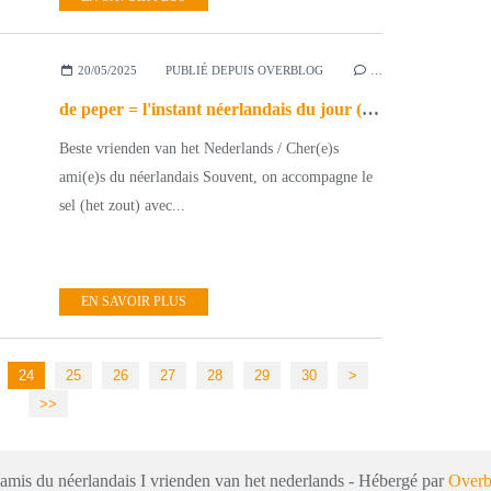
20/05/2025
PUBLIÉ DEPUIS OVERBLOG
…
de peper = l'instant néerlandais du jour (2025_05_20)
Beste vrienden van het Nederlands / Cher(e)s
ami(e)s du néerlandais Souvent, on accompagne le
sel (het zout) avec...
EN SAVOIR PLUS
40
50
60
70
80
90
100
200
24
25
26
27
28
29
30
>
>>
 amis du néerlandais I vrienden van het nederlands - Hébergé par
Overb