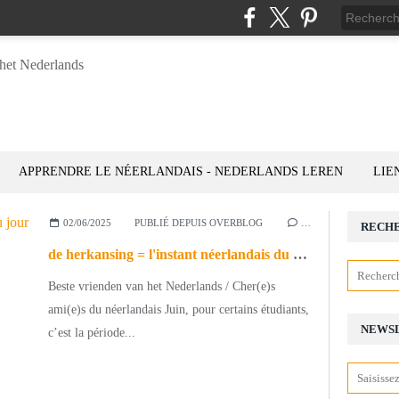
APPRENDRE LE NÉERLANDAIS - NEDERLANDS LEREN
LIE
02/06/2025
PUBLIÉ DEPUIS OVERBLOG
…
RECH
de herkansing = l'instant néerlandais du jour (2025_06_02)
Beste vrienden van het Nederlands / Cher(e)s
ami(e)s du néerlandais Juin, pour certains étudiants,
NEWS
c’est la période...