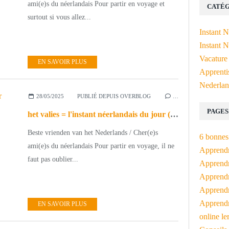
ami(e)s du néerlandais Pour partir en voyage et
CATÉG
surtout si vous allez...
Instant 
Instant N
Vacature
EN SAVOIR PLUS
Apprenti
Nederlan
28/05/2025
PUBLIÉ DEPUIS OVERBLOG
…
PAGES
het valies = l'instant néerlandais du jour (2025_05_28)
Beste vrienden van het Nederlands / Cher(e)s
6 bonnes 
ami(e)s du néerlandais Pour partir en voyage, il ne
Apprendr
faut pas oublier...
Apprendre
Apprendre
Apprendre
Apprendr
EN SAVOIR PLUS
online le