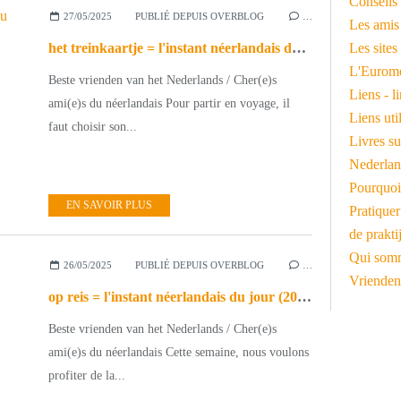
Conseils 
27/05/2025
PUBLIÉ DEPUIS OVERBLOG
…
Les amis
het treinkaartje = l'instant néerlandais du jour (2025_05_27)
Les sites
L'Euromé
Beste vrienden van het Nederlands / Cher(e)s
Liens - l
ami(e)s du néerlandais Pour partir en voyage, il
Liens ut
faut choisir son...
Livres su
Nederlan
Pourquoi
EN SAVOIR PLUS
Pratiquer
de prakti
Qui somm
26/05/2025
PUBLIÉ DEPUIS OVERBLOG
…
Vrienden
op reis = l'instant néerlandais du jour (2025_05_26)
Beste vrienden van het Nederlands / Cher(e)s
ami(e)s du néerlandais Cette semaine, nous voulons
profiter de la...