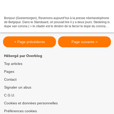
Bonjour (Goeiemorgen), Revenons aujourd’hui à la presse néerlandophone
de Belgique. Dans le Standaard, on pouvait lire il y a deux jours: Stedeling is
dupe van corona ( = le citadin est le dindon de la farce/ le dupe du corona
virus ; vo us pouvez aussi...
< Page précédente
Page suivante >
Hébergé par Overblog
Top articles
Pages
Contact
Signaler un abus
C.G.U.
Cookies et données personnelles
Préférences cookies