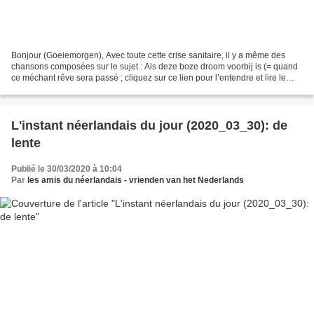
Bonjour (Goeiemorgen), Avec toute cette crise sanitaire, il y a même des
chansons composées sur le sujet : Als deze boze droom voorbij is (= quand
ce méchant rêve sera passé ; cliquez sur ce lien pour l’entendre et lire le
texte: https://www.deliedjeskrant.nl/nl/liedje.php?recordID=137...
L'instant néerlandais du jour (2020_03_30): de
lente
Publié le 30/03/2020 à 10:04
Par
les amis du néerlandais - vrienden van het Nederlands