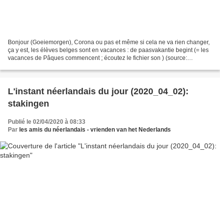
Bonjour (Goeiemorgen), Corona ou pas et même si cela ne va rien changer,
ça y est, les élèves belges sont en vacances : de paasvakantie begint (= les
vacances de Pâques commencent ; écoutez le fichier son ) (source:
wikipedia) Met vriendelijke groeten...
L'instant néerlandais du jour (2020_04_02):
stakingen
Publié le 02/04/2020 à 08:33
Par
les amis du néerlandais - vrienden van het Nederlands