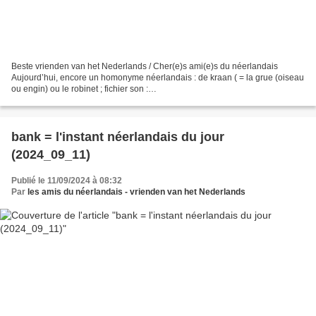
Beste vrienden van het Nederlands / Cher(e)s ami(e)s du néerlandais
Aujourd’hui, encore un homonyme néerlandais : de kraan ( = la grue (oiseau
ou engin) ou le robinet ; fichier son :
https://upload.wikimedia.org/wikipedia/commons/a/a9/Nl-kraan.ogg)
(source...
bank = l'instant néerlandais du jour
(2024_09_11)
Publié le 11/09/2024 à 08:32
Par
les amis du néerlandais - vrienden van het Nederlands