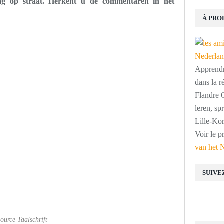
aag op straat. Herkent u de commentaren in het
À PRO
Apprendre
dans la r
Flandre O
leren, s
Lille-Kor
Voir le p
van het 
SUIVE
ource Taalschrift