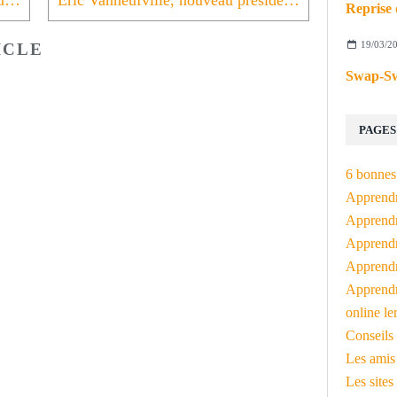
Connaissez-vous l'émission bilingue et eurométropolitaine Transactua ?
Eric Vanneufville, nouveau président de la Maison du Néerlandais
19/03/2
ICLE
Swap-Sw
PAGES
6 bonnes 
Apprendr
Apprendre
Apprendre
Apprendre
Apprendr
online le
Conseils 
Les amis
Les sites