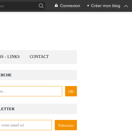
Connexion
+
Créer mon blog
NS - LINKS
CONTACT
ERCHE
LETTER