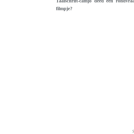
Taalschrift-camjo deed een rondvr
filmpje?
S