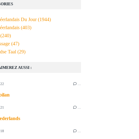
ORIES
Néerlandais Du Jour
(1944)
éerlandais
(403)
(240)
ssage
(47)
dse Taal
(29)
AIMEREZ AUSSI :
022
…
bilan
021
…
ederlands
018
…