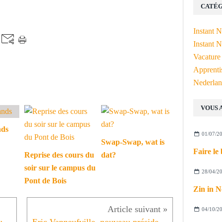
CATÉG
Instant 
Instant N
Vacature
Apprenti
Nederlan
VOUS 
nds
01/07/2
Swap-Swap, wat is
Faire le 
Reprise des cours du
dat?
soir sur le campus du
28/04/2
Pont de Bois
Zin in N
04/10/2