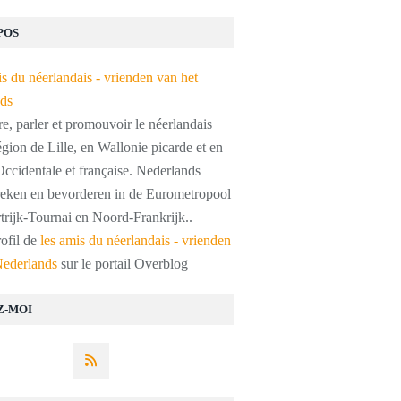
POS
, parler et promouvoir le néerlandais
égion de Lille, en Wallonie picarde et en
ccidentale et française. Nederlands
preken en bevorderen in de Eurometropool
trijk-Tournai en Noord-Frankrijk..
rofil de
les amis du néerlandais - vrienden
Nederlands
sur le portail Overblog
Z-MOI