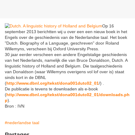
Op 16
september 2013 berichtten wij u over een een nieuw boek in het
Engels over de geschiedenis van de Nederlandse taal. Het boek
"Dutch. Biography of a Language, geschreven" door Roland
Willemyns, verscheen bij Oxford University Press.
30 jaar eerder verscheen een andere Engelstalige geschiedenis
van het Nederlands, namelijk die van Bruce Donaldson, Dutch. A
linguistic history of Holland and Belgium. Die taalgeschiedenis
van Donaldson (waar Willemyns overigens vol lof over is) staat
sinds kort in de DBNL
(
http://www.dbnl.org/tekst/dona001dutc02_01
/) .
De publicatie is tevens te downloaden als e-book
(
http://www.dbnl.org/tekst/dona001dutc02_01/downloads.ph
p
).
Bron : IVN
#nederlandse taal
Partager