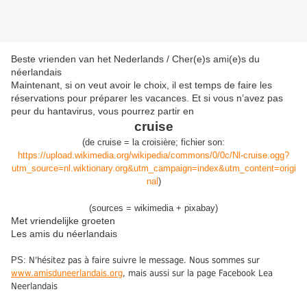
Beste vrienden van het Nederlands / Cher(e)s ami(e)s du
néerlandais
Maintenant, si on veut avoir le choix, il est temps de faire les
réservations pour préparer les vacances. Et si vous n’avez pas
peur du hantavirus, vous pourrez partir en
cruise
(
de cruise
=
la
croisière
;
fichier son:
https://upload.wikimedia.org/wikipedia/commons/0/0c/Nl-cruise.ogg?
utm_source=nl.wiktionary.org&utm_campaign=index&utm_content=origi
nal
)
(sources = wikimedia + pixabay)
Met vriendelijke groeten
Les amis du néerlandais
PS:
N'hésitez pas à faire suivre le message. Nous sommes sur
www.amisduneerlandais.org
, mais aussi sur la page Facebook Lea
Neerlandais