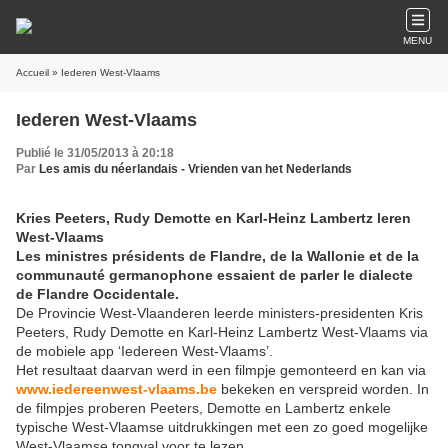
MENU
Accueil
» Iederen West-Vlaams
Iederen West-Vlaams
Publié le 31/05/2013 à 20:18
Par
Les amis du néerlandais - Vrienden van het Nederlands
Kries Peeters, Rudy Demotte en Karl-Heinz Lambertz leren
West-Vlaams
Les ministres présidents de Flandre, de la Wallonie et de la
communauté germanophone essaient de parler le dialecte
de Flandre Occidentale.
De Provincie West-Vlaanderen leerde ministers-presidenten Kris
Peeters, Rudy Demotte en Karl-Heinz Lambertz West-Vlaams via
de mobiele app ‘Iedereen West-Vlaams’.
Het resultaat daarvan werd in een filmpje gemonteerd en kan via
www.iedereenwest-vlaams.be
bekeken en verspreid worden. In
de filmpjes proberen Peeters, Demotte en Lambertz enkele
typische West-Vlaamse uitdrukkingen met een zo goed mogelijke
West-Vlaamse tongval voor te lezen.