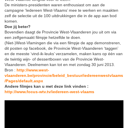
De ministers-presidenten waren enthousiast om aan de
campagne ‘Iedereen West-Vlaams’ mee te werken en maakten
zelf de selectie uit de 100 uitdrukkingen die in de app aan bod
komen.
Doe jij beter?
Bovendien daagt de Provincie West-Vlaanderen jou uit om via
een zelfgemaakt filmpje hetzelfde te doen.
(Niet-)West-Vlamingen die via een filmpje de app demonstreren,
dit posten op facebook, de Provincie West-Vlaanderen ‘taggen’
en de meeste ‘vind-ik-leuks’ verzamelen, maken kans op één van
de twintig wijn- of dessertboxen van de Provincie West-
Vlaanderen. Deelnemen kan tot en met zondag 30 juni 2013.
Bron :
http://www.west-
vlaanderen.be/provincie/beleid_bestuur/iedereenwestvlaams
/Pages/default.aspx
Andere filmjes kan u met deze link vinden :
http://www.focus-wtv.tv/iedereen-west-vlaams