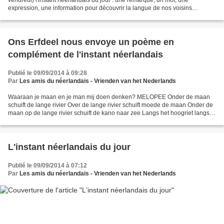
vendredi) l'instant néerlandais du jour : une remarque, un mot, une
expression, une information pour découvrir la langue de nos voisins
immédiats. Aujourd'hui un dialogue: - Meneer! (Monsieur!)...
Ons Erfdeel nous envoye un poème en
complément de l'instant néerlandais
Publié le 09/09/2014 à 09:28
Par
Les amis du néerlandais - Vrienden van het Nederlands
Waaraan je maan en je man mij doen denken? MELOPEE Onder de maan
schuift de lange rivier Over de lange rivier schuift moede de maan Onder de
maan op de lange rivier schuift de kano naar zee Langs het hoogriet langs
de laagwei schuift de kano naar zee...
L'instant néerlandais du jour
Publié le 09/09/2014 à 07:12
Par
Les amis du néerlandais - Vrienden van het Nederlands