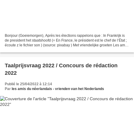
Bonjour (Goeiemorgen), Après les élections rappelons que : In Frankrijk is
de president het staatshoofd (= En France, le président est le chef de l’État ;
écoute z le fichier son ) (source: pixabay ) Met vriendelijke groeten Les amis
du néerlandais PS:...
Taalprijsvraag 2022 / Concours de rédaction
2022
Publié le 25/04/2022 à 12:14
Par
les amis du néerlandais - vrienden van het Nederlands