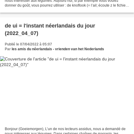
nous intéresser aux légumes. Aujourd’hui, si par exemple vous voulez
donner du goût, vous pourrez utiliser : de knoflook (= l’ail; écoute z le fichier
son ) (source: wiktionary ) Met...
de ui = l'instant néerlandais du jour
(2022_04_07)
Publié le 07/04/2022 à 05:07
Par
les amis du néerlandais - vrienden van het Nederlands
Bonjour (Goeiemorgen), L’un de nos lecteurs assidus, nous a demandé de
nous intéresser aux légumes. Dans certaines chaînes de magasin, les