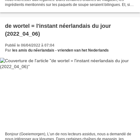
ingrédients mentionnés sur les paquets de soupe seraient bilingues. Et, si
vous n’avez pas à les éplucher, vous...
de wortel = l'instant néerlandais du jour
(2022_04_06)
Publié le 06/04/2022 à 07:04
Par
les amis du néerlandais - vrienden van het Nederlands
Bonjour (Goeiemorgen), L’un de nos lecteurs assidus, nous a demandé de
nous intéresser aux légumes. Dans certaines chaînes de magasin, les