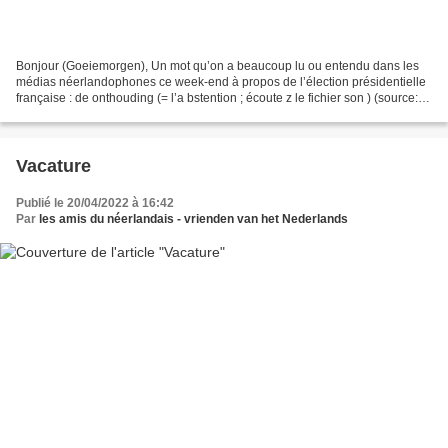
Bonjour (Goeiemorgen), Un mot qu’on a beaucoup lu ou entendu dans les
médias néerlandophones ce week-end à propos de l’élection présidentielle
française : de onthouding (= l’a bstention ; écoute z le fichier son ) (source:
wik ipedia ) Met vriendelijke...
Vacature
Publié le 20/04/2022 à 16:42
Par
les amis du néerlandais - vrienden van het Nederlands