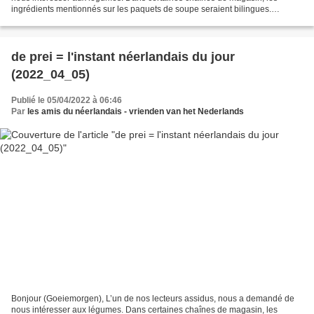
ingrédients mentionnés sur les paquets de soupe seraient bilingues.
Aujourd’hui un mot qui change de sens selon...
de prei = l'instant néerlandais du jour
(2022_04_05)
Publié le 05/04/2022 à 06:46
Par
les amis du néerlandais - vrienden van het Nederlands
Bonjour (Goeiemorgen), L’un de nos lecteurs assidus, nous a demandé de
nous intéresser aux légumes. Dans certaines chaînes de magasin, les