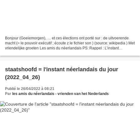
Bonjour (Goeiemorgen), … et ces élections ont porté sur : de uitvoerende
macht (= le pouvoir exécutif ; écoute z le fichier son ) (source: wikipedia ) Met
vriendelijke groeten Les amis du néerlandais PS: Rappel : L’instant
néerlandais du jour, c'est 5...
staatshoofd = l'instant néerlandais du jour
(2022_04_26)
Publié le 26/04/2022 à 08:21
Par
les amis du néerlandais - vrienden van het Nederlands