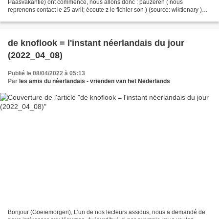
Paasvakantie) ont commencé, nous allons donc : pauzeren ( nous
reprenons contact le 25 avril; écoute z le fichier son ) (source: wiktionary )
Met vriendelijke groeten Les amis du néerlandais...
de knoflook = l'instant néerlandais du jour
(2022_04_08)
Publié le 08/04/2022 à 05:13
Par
les amis du néerlandais - vrienden van het Nederlands
Bonjour (Goeiemorgen), L’un de nos lecteurs assidus, nous a demandé de