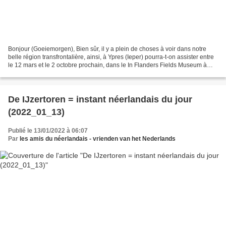
Bonjour (Goeiemorgen), Bien sûr, il y a plein de choses à voir dans notre
belle région transfrontalière, ainsi, à Ypres (Ieper) pourra-t-on assister entre
le 12 mars et le 2 octobre prochain, dans le In Flanders Fields Museum à
une expostion qui s’appelle...
De IJzertoren = instant néerlandais du jour
(2022_01_13)
Publié le 13/01/2022 à 06:07
Par
les amis du néerlandais - vrienden van het Nederlands