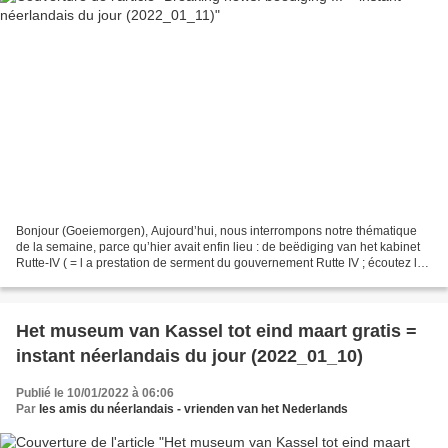
Bonjour (Goeiemorgen), Aujourd’hui, nous interrompons notre thématique
de la semaine, parce qu’hier avait enfin lieu : de beëdiging van het kabinet
Rutte-IV ( = l a prestation de serment du gouvernement Rutte IV ; écoutez le
fichier son ) (source: nos...
Het museum van Kassel tot eind maart gratis =
instant néerlandais du jour (2022_01_10)
Publié le 10/01/2022 à 06:06
Par
les amis du néerlandais - vrienden van het Nederlands