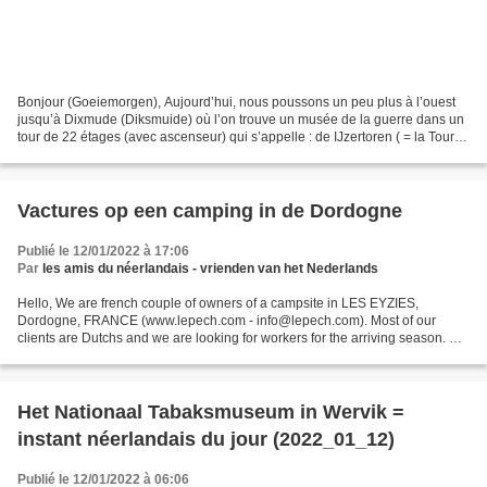
Bonjour (Goeiemorgen), Aujourd’hui, nous poussons un peu plus à l’ouest
jusqu’à Dixmude (Diksmuide) où l’on trouve un musée de la guerre dans un
tour de 22 étages (avec ascenseur) qui s’appelle : de IJzertoren ( = la Tour
de l’Yser; les 2 premières lettres...
Vactures op een camping in de Dordogne
Publié le 12/01/2022 à 17:06
Par
les amis du néerlandais - vrienden van het Nederlands
Hello, We are french couple of owners of a campsite in LES EYZIES,
Dordogne, FRANCE (www.lepech.com - info@lepech.com). Most of our
clients are Dutchs and we are looking for workers for the arriving season. We
actually are surching : - 1 people for 6...
Het Nationaal Tabaksmuseum in Wervik =
instant néerlandais du jour (2022_01_12)
Publié le 12/01/2022 à 06:06