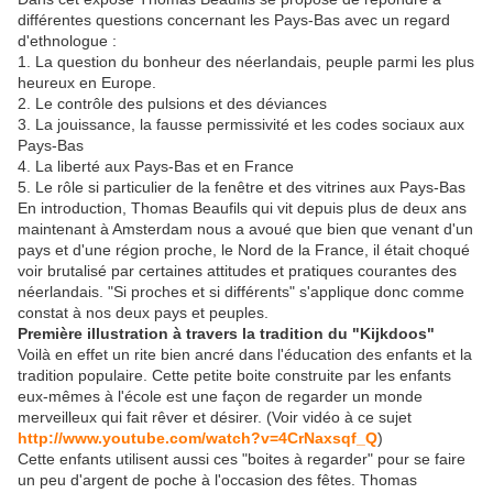
différentes questions concernant les Pays-Bas avec un regard
d'ethnologue :
1. La question du bonheur des néerlandais, peuple parmi les plus
heureux en Europe.
2. Le contrôle des pulsions et des déviances
3. La jouissance, la fausse permissivité et les codes sociaux aux
Pays-Bas
4. La liberté aux Pays-Bas et en France
5. Le rôle si particulier de la fenêtre et des vitrines aux Pays-Bas
En introduction, Thomas Beaufils qui vit depuis plus de deux ans
maintenant à Amsterdam nous a avoué que bien que venant d'un
pays et d'une région proche, le Nord de la France, il était choqué
voir brutalisé par certaines attitudes et pratiques courantes des
néerlandais. "Si proches et si différents" s'applique donc comme
constat à nos deux pays et peuples.
Première illustration à travers la tradition du "Kijkdoos"
Voilà en effet un rite bien ancré dans l'éducation des enfants et la
tradition populaire. Cette petite boite construite par les enfants
eux-mêmes à l'école est une façon de regarder un monde
merveilleux qui fait rêver et désirer. (Voir vidéo à ce sujet
http://www.youtube.com/watch?v=4CrNaxsqf_Q
)
Cette enfants utilisent aussi ces "boites à regarder" pour se faire
un peu d'argent de poche à l'occasion des fêtes. Thomas