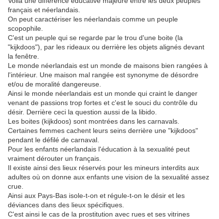
Voila une différence éducative majeure entre les deux peuples
français et néerlandais.
On peut caractériser les néerlandais comme un peuple
scopophile.
C'est un peuple qui se regarde par le trou d'une boite (la
"kijkdoos"), par les rideaux ou derrière les objets alignés devant
la fenêtre.
Le monde néerlandais est un monde de maisons bien rangées à
l'intérieur. Une maison mal rangée est synonyme de désordre
et/ou de moralité dangereuse.
Ainsi le monde néerlandais est un monde qui craint le danger
venant de passions trop fortes et c'est le souci du contrôle du
désir. Derrière ceci la question aussi de la libido.
Les boites (kijkdoos) sont montrées dans les carnavals.
Certaines femmes cachent leurs seins derrière une "kijkdoos"
pendant le défilé de carnaval.
Pour les enfants néerlandais l'éducation à la sexualité peut
vraiment dérouter un français.
Il existe ainsi des lieux réservés pour les mineurs interdits aux
adultes où on donne aux enfants une vision de la sexualité assez
crue.
Ainsi aux Pays-Bas isole-t-on et régule-t-on le désir et les
déviances dans des lieux spécifiques.
C'est ainsi le cas de la prostitution avec rues et ses vitrines