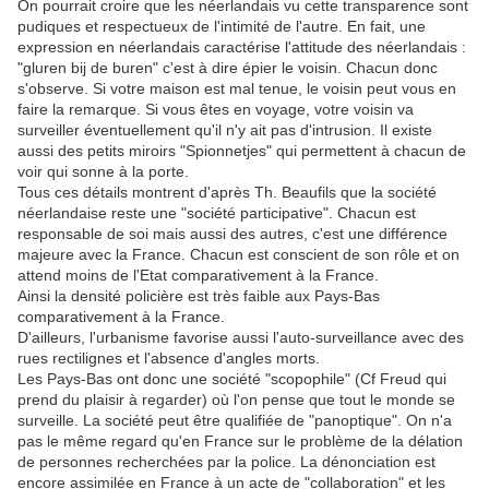
On pourrait croire que les néerlandais vu cette transparence sont
pudiques et respectueux de l'intimité de l'autre. En fait, une
expression en néerlandais caractérise l'attitude des néerlandais :
"gluren bij de buren" c'est à dire épier le voisin. Chacun donc
s'observe. Si votre maison est mal tenue, le voisin peut vous en
faire la remarque. Si vous êtes en voyage, votre voisin va
surveiller éventuellement qu'il n'y ait pas d'intrusion. Il existe
aussi des petits miroirs "Spionnetjes" qui permettent à chacun de
voir qui sonne à la porte.
Tous ces détails montrent d'après Th. Beaufils que la société
néerlandaise reste une "société participative". Chacun est
responsable de soi mais aussi des autres, c'est une différence
majeure avec la France. Chacun est conscient de son rôle et on
attend moins de l'Etat comparativement à la France.
Ainsi la densité policière est très faible aux Pays-Bas
comparativement à la France.
D'ailleurs, l'urbanisme favorise aussi l'auto-surveillance avec des
rues rectilignes et l'absence d'angles morts.
Les Pays-Bas ont donc une société "scopophile" (Cf Freud qui
prend du plaisir à regarder) où l'on pense que tout le monde se
surveille. La société peut être qualifiée de "panoptique". On n'a
pas le même regard qu'en France sur le problème de la délation
de personnes recherchées par la police. La dénonciation est
encore assimilée en France à un acte de "collaboration" et les