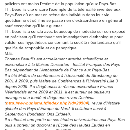
policiers ont moins l'estime de la population qu'aux Pays-Bas.
Th. Beaufils cite encore l'exemple de la téléréalité inventée aux
Pays-Bas où on met en scène des individus dans leur vie
quotidienne et où il ne se passe rien d'extraordinaire en général
sauf exception qu'il faut guetter.
Th. Beaufils a conclu avec beaucoup de modestie sur son exposé
en précisant qu'il continuait ses investigations d'ethnologue pour
valider ses hypothèses concernant la société néerlandaise qu'il
qualifie de scopophile et de panoptique.
M.E.
Thomas Beaufils est actuellement attaché scientifique et
universitaire à la Maison Descartes - Institut Français des Pays-
Bas dépendant de l'Ambassade de France aux Pays-Bas.
Il a été Maître de conférences à l'Université de Strasbourg de
2001 à 2009, puis Maître de Conférences à l'Université Lille 3
depuis 2009. Il a dirigé aussi le réseau universitaire Franco-
Néerlandais entre 2009 et 2011. Il est auteur de plusieurs
ouvrages et a fondé et dirige une revue Deshima
(
http://www.unistra.fr/index.php?id=20504
), revue d'histoire
globale des Pays d'Europe du Nord. Il collabore aussi à
Septentrion (fondation Ons Erfdeel).
Il a effectué une partie de ses études universitaires aux Pays-Bas
puis a obtenu un doctorat à l'Ecole des Hautes Etudes en