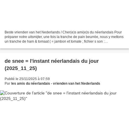
Beste vrienden van het Nederlands / Cher(e)s ami(e)s du néerlandais Pour
préparer notre uitsmijter, une fois la tranche de pain beurrée, nous y mettons
un tranche de ham & tomaat ( = jambon et tomate ; fichier s son :
https://upload.wikimedia.org/wikipedia/commons/0/0a/Nl-ham.ogg...
de snee = l'instant néerlandais du jour
(2025_11_25)
Publié le 25/11/2025 à 07:59
Par
les amis du néerlandais - vrienden van het Nederlands