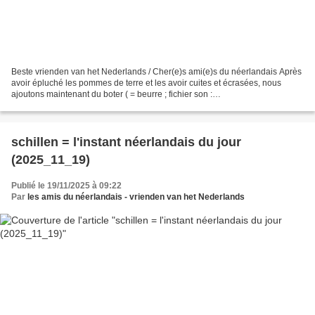
Beste vrienden van het Nederlands / Cher(e)s ami(e)s du néerlandais Après
avoir épluché les pommes de terre et les avoir cuites et écrasées, nous
ajoutons maintenant du boter ( = beurre ; fichier son :
https://upload.wikimedia.org/wikipedia/commons/6/69/Nl-boter.ogg...
schillen = l'instant néerlandais du jour
(2025_11_19)
Publié le 19/11/2025 à 09:22
Par
les amis du néerlandais - vrienden van het Nederlands