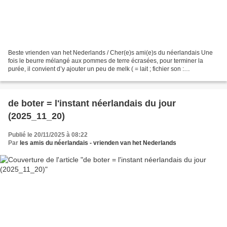
Beste vrienden van het Nederlands / Cher(e)s ami(e)s du néerlandais Une
fois le beurre mélangé aux pommes de terre écrasées, pour terminer la
purée, il convient d’y ajouter un peu de melk ( = lait ; fichier son :
https://upload.wikimedia.org/wikipedia/commons/d/dd/Nl-melk.ogg...
de boter = l'instant néerlandais du jour
(2025_11_20)
Publié le 20/11/2025 à 08:22
Par
les amis du néerlandais - vrienden van het Nederlands