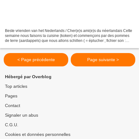
Beste vrienden van het Nederlands / Cher(e)s ami(e)s du néerlandais Cette
semaine nous faisons la cuisine (koken) et commençons par des pommes
de terre (aardappels) que nous allons schillen ( = éplucher ; fichier son :
https://upload.wikimedia.org/wikipedia/commons/b/bc/Nl-schillen.ogg...
< Page précédente
Page suivante >
Hébergé par Overblog
Top articles
Pages
Contact
Signaler un abus
C.G.U.
Cookies et données personnelles