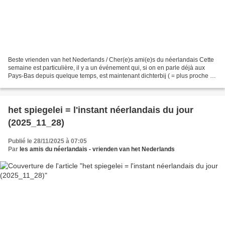
Beste vrienden van het Nederlands / Cher(e)s ami(e)s du néerlandais Cette
semaine est particulière, il y a un événement qui, si on en parle déjà aux
Pays-Bas depuis quelque temps, est maintenant dichterbij ( = plus proche ;
fichier son : https://upload.wikimedia.org/wikipedia/commons/a/a2/Nl-
dichterbij.ogg...
het spiegelei = l'instant néerlandais du jour
(2025_11_28)
Publié le 28/11/2025 à 07:05
Par
les amis du néerlandais - vrienden van het Nederlands