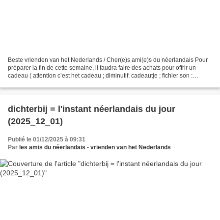
Beste vrienden van het Nederlands / Cher(e)s ami(e)s du néerlandais Pour
préparer la fin de cette semaine, il faudra faire des achats pour offrir un
cadeau ( attention c’est het cadeau ; diminutif: cadeautje ; fichier son :
https://upload.wikimedia.org/wikipedia/commons/0/0a/Nl-cadeau.ogg...
dichterbij = l'instant néerlandais du jour
(2025_12_01)
Publié le 01/12/2025 à 09:31
Par
les amis du néerlandais - vrienden van het Nederlands