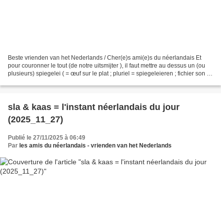
Beste vrienden van het Nederlands / Cher(e)s ami(e)s du néerlandais Et
pour couronner le tout (de notre uitsmijter ), il faut mettre au dessus un (ou
plusieurs) spiegelei ( = œuf sur le plat ; pluriel = spiegeleieren ; fichier son :
https://upload.wikimedia.org/wikipedia/commons/c/ce/Nl-spiegelei.ogg;...
sla & kaas = l'instant néerlandais du jour
(2025_11_27)
Publié le 27/11/2025 à 06:49
Par
les amis du néerlandais - vrienden van het Nederlands