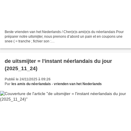
Beste vrienden van het Nederlands / Cher(e)s ami(e)s du néerlandais Pour
préparer notre uitsmijter, nous prenons d’abord un pain et en coupons une
snee ( = tranche ; fichier son :
https://upload.wikimedia.org/wikipedia/commons/5/54/Nl-snee.ogg )
(source:...
de uitsmijter = l'instant néerlandais du jour
(2025_11_24)
Publié le 24/11/2025 à 09:26
Par
les amis du néerlandais - vrienden van het Nederlands