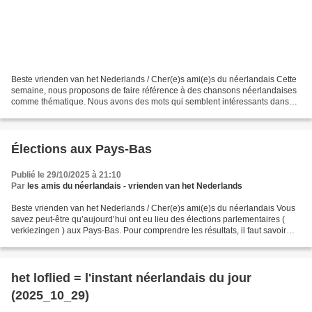
Beste vrienden van het Nederlands / Cher(e)s ami(e)s du néerlandais Cette
semaine, nous proposons de faire référence à des chansons néerlandaises
comme thématique. Nous avons des mots qui semblent intéressants dans
les titres. Aujourd’hui il s’agit encore...
Élections aux Pays-Bas
Publié le 29/10/2025 à 21:10
Par
les amis du néerlandais - vrienden van het Nederlands
Beste vrienden van het Nederlands / Cher(e)s ami(e)s du néerlandais Vous
savez peut-être qu’aujourd’hui ont eu lieu des élections parlementaires (
verkiezingen ) aux Pays-Bas. Pour comprendre les résultats, il faut savoir
qu’il y a 150 sièges à la Tweede...
het loflied = l'instant néerlandais du jour
(2025_10_29)