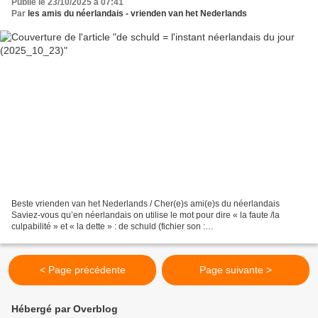
Publié le 23/10/2025 à 07:41
Par
les amis du néerlandais - vrienden van het Nederlands
Beste vrienden van het Nederlands / Cher(e)s ami(e)s du néerlandais
Saviez-vous qu’en néerlandais on utilise le mot pour dire « la faute /la
culpabilité » et « la dette » : de schuld (fichier son :
https://upload.wikimedia.org/wikipedia/commons/4/4c/Nl-schuld.ogg...
< Page précédente
Page suivante >
Hébergé par Overblog