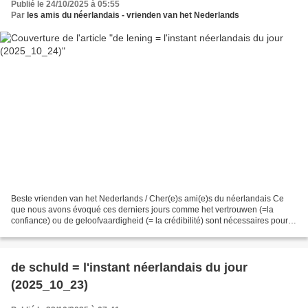
Publié le 24/10/2025 à 05:55
Par
les amis du néerlandais - vrienden van het Nederlands
Beste vrienden van het Nederlands / Cher(e)s ami(e)s du néerlandais Ce
que nous avons évoqué ces derniers jours comme het vertrouwen (=la
confiance) ou de geloofvaardigheid (= la crédibilité) sont nécessaires pour
obtenir: een lening ( = un emprunt; fichier...
de schuld = l'instant néerlandais du jour
(2025_10_23)