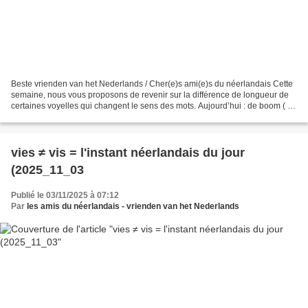
Beste vrienden van het Nederlands / Cher(e)s ami(e)s du néerlandais Cette
semaine, nous vous proposons de revenir sur la différence de longueur de
certaines voyelles qui changent le sens des mots. Aujourd’hui : de boom ( =
arbre ; fichier son : https://upload.wikimedia.org/wikipedia/commons/b/bd/Nl-
boom.ogg...
vies ≠ vis = l'instant néerlandais du jour
(2025_11_03
Publié le 03/11/2025 à 07:12
Par
les amis du néerlandais - vrienden van het Nederlands