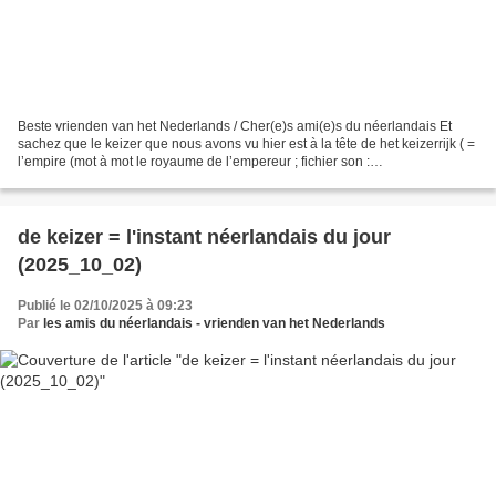
Beste vrienden van het Nederlands / Cher(e)s ami(e)s du néerlandais Et
sachez que le keizer que nous avons vu hier est à la tête de het keizerrijk ( =
l’empire (mot à mot le royaume de l’empereur ; fichier son :
https://upload.wikimedia.org/wikipedia/commons/7/75/Nl-keizerrijk.ogg...
de keizer = l'instant néerlandais du jour
(2025_10_02)
Publié le 02/10/2025 à 09:23
Par
les amis du néerlandais - vrienden van het Nederlands