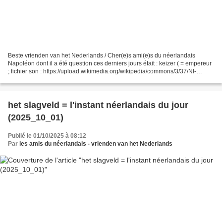
Beste vrienden van het Nederlands / Cher(e)s ami(e)s du néerlandais
Napoléon dont il a été question ces derniers jours était : keizer ( = empereur
; fichier son : https://upload.wikimedia.org/wikipedia/commons/3/37/Nl-
keizer.ogg ) (source: pixabay + wikimedia)...
het slagveld = l'instant néerlandais du jour
(2025_10_01)
Publié le 01/10/2025 à 08:12
Par
les amis du néerlandais - vrienden van het Nederlands