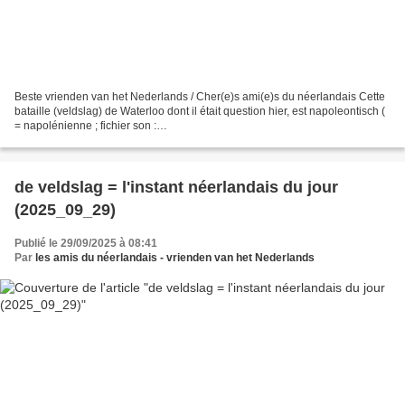
Beste vrienden van het Nederlands / Cher(e)s ami(e)s du néerlandais Cette
bataille (veldslag) de Waterloo dont il était question hier, est napoleontisch (
= napolénienne ; fichier son :
https://upload.wikimedia.org/wikipedia/commons/8/81/Nl-
napoleontisch.ogg...
de veldslag = l'instant néerlandais du jour
(2025_09_29)
Publié le 29/09/2025 à 08:41
Par
les amis du néerlandais - vrienden van het Nederlands