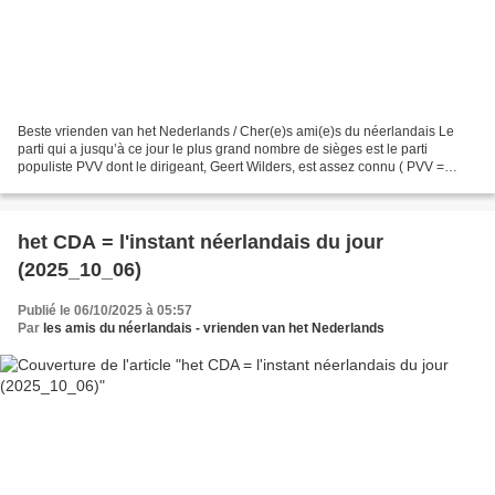
Beste vrienden van het Nederlands / Cher(e)s ami(e)s du néerlandais Le
parti qui a jusqu’à ce jour le plus grand nombre de sièges est le parti
populiste PVV dont le dirigeant, Geert Wilders, est assez connu ( PVV =
abréviation de Partij voor de Vrijheid...
het CDA = l'instant néerlandais du jour
(2025_10_06)
Publié le 06/10/2025 à 05:57
Par
les amis du néerlandais - vrienden van het Nederlands