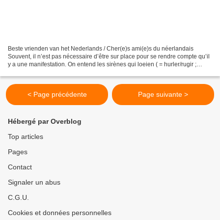
Beste vrienden van het Nederlands / Cher(e)s ami(e)s du néerlandais
Souvent, il n’est pas nécessaire d’être sur place pour se rendre compte qu’il
y a une manifestation. On entend les sirènes qui loeien ( = hurler/rugir ;
fichier son : https://upload.wikimedia.org/wikipedia/commons/3/34/Nl-
loeien.ogg...
< Page précédente
Page suivante >
Hébergé par Overblog
Top articles
Pages
Contact
Signaler un abus
C.G.U.
Cookies et données personnelles