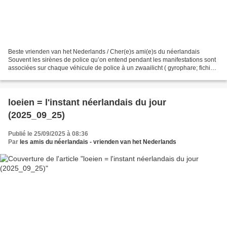
Beste vrienden van het Nederlands / Cher(e)s ami(e)s du néerlandais
Souvent les sirènes de police qu’on entend pendant les manifestations sont
associées sur chaque véhicule de police à un zwaailicht ( gyrophare; fichier
son : https://upload.wikimedia.org/wikipedia/commons/2/2b/Nl-
zwaailicht.ogg...
loeien = l'instant néerlandais du jour
(2025_09_25)
Publié le 25/09/2025 à 08:36
Par
les amis du néerlandais - vrienden van het Nederlands