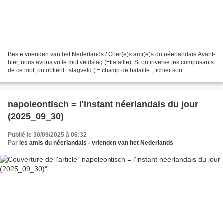
Beste vrienden van het Nederlands / Cher(e)s ami(e)s du néerlandais Avant-
hier, nous avons vu le mot veldslag (=bataille). Si on inverse les composants
de ce mot, on obtient : slagveld ( = champ de bataille ; fichier son :
https://upload.wikimedia.org/wikipedia/commons/c/ce/Nl-slagveld.ogg...
napoleontisch = l'instant néerlandais du jour
(2025_09_30)
Publié le 30/09/2025 à 06:32
Par
les amis du néerlandais - vrienden van het Nederlands