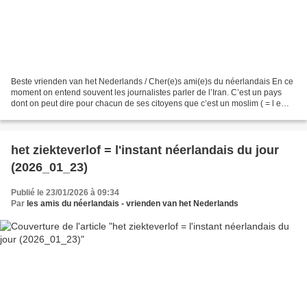
Beste vrienden van het Nederlands / Cher(e)s ami(e)s du néerlandais En ce
moment on entend souvent les journalistes parler de l’Iran. C’est un pays
dont on peut dire pour chacun de ses citoyens que c’est un moslim ( = l e
musulman ; fichier son :
https://upload.wikimedia.org/wikipedia/commons/b/ba/Nl-moslim.ogg)...
het ziekteverlof = l'instant néerlandais du jour
(2026_01_23)
Publié le 23/01/2026 à 09:34
Par
les amis du néerlandais - vrienden van het Nederlands