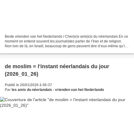
Beste vrienden van het Nederlands / Cher(e)s ami(e)s du néerlandais En ce
moment on entend souvent les journalistes parler de l’Iran et de religion.
Non loin de là, en Israël, beaucoup de gens peuvent dire d’eux-même qu’ils
sont un jood ( = l e juif ;...
de moslim = l'instant néerlandais du jour
(2026_01_26)
Publié le 26/01/2026 à 06:37
Par
les amis du néerlandais - vrienden van het Nederlands