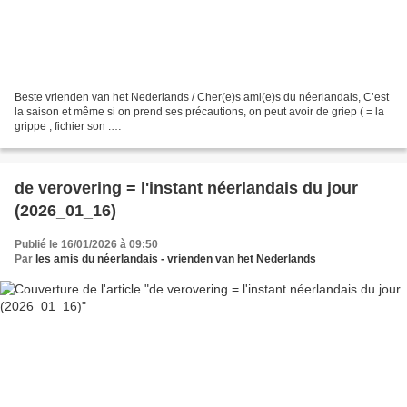
Beste vrienden van het Nederlands / Cher(e)s ami(e)s du néerlandais, C’est
la saison et même si on prend ses précautions, on peut avoir de griep ( = la
grippe ; fichier son :
https://upload.wikimedia.org/wikipedia/commons/6/67/Nl-griep.ogg) (sources
=...
de verovering = l'instant néerlandais du jour
(2026_01_16)
Publié le 16/01/2026 à 09:50
Par
les amis du néerlandais - vrienden van het Nederlands