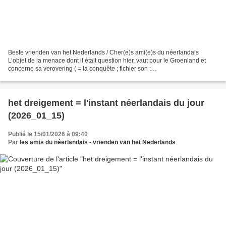
Beste vrienden van het Nederlands / Cher(e)s ami(e)s du néerlandais
L’objet de la menace dont il était question hier, vaut pour le Groenland et
concerne sa verovering ( = la conquête ; fichier son :
https://upload.wikimedia.org/wikipedia/commons/9/99/Nl-verovering.ogg)...
het dreigement = l'instant néerlandais du jour
(2026_01_15)
Publié le 15/01/2026 à 09:40
Par
les amis du néerlandais - vrienden van het Nederlands