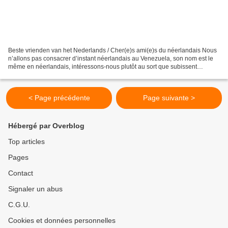
Beste vrienden van het Nederlands / Cher(e)s ami(e)s du néerlandais Nous
n’allons pas consacrer d’instant néerlandais au Venezuela, son nom est le
même en néerlandais, intéressons-nous plutôt au sort que subissent
certains pétroliers venant de ce pays....
< Page précédente
Page suivante >
Hébergé par Overblog
Top articles
Pages
Contact
Signaler un abus
C.G.U.
Cookies et données personnelles