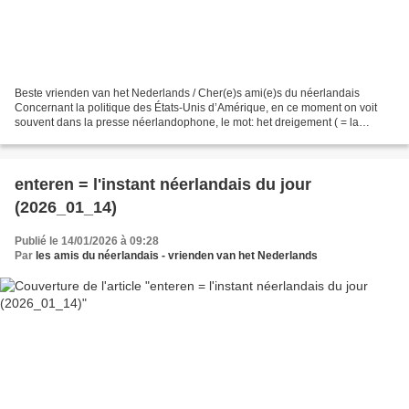
Beste vrienden van het Nederlands / Cher(e)s ami(e)s du néerlandais
Concernant la politique des États-Unis d’Amérique, en ce moment on voit
souvent dans la presse néerlandophone, le mot: het dreigement ( = la
menace ; fichier son :
https://upload.wikimedia.org/wikipedia/commons/0/07/Nl-dreigement.ogg)...
enteren = l'instant néerlandais du jour
(2026_01_14)
Publié le 14/01/2026 à 09:28
Par
les amis du néerlandais - vrienden van het Nederlands