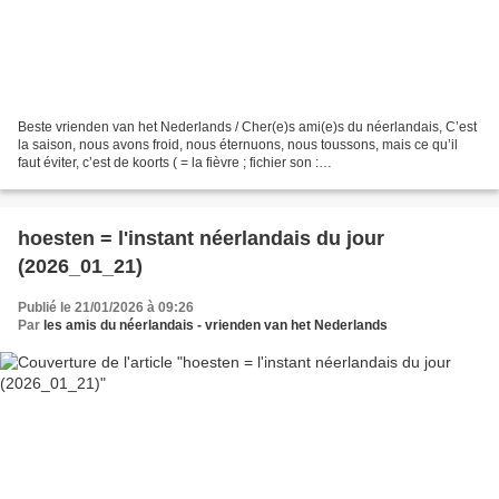
Beste vrienden van het Nederlands / Cher(e)s ami(e)s du néerlandais, C’est
la saison, nous avons froid, nous éternuons, nous toussons, mais ce qu’il
faut éviter, c’est de koorts ( = la fièvre ; fichier son :
https://upload.wikimedia.org/wikipedia/commons/c/cf/Nl-koorts.ogg)...
hoesten = l'instant néerlandais du jour
(2026_01_21)
Publié le 21/01/2026 à 09:26
Par
les amis du néerlandais - vrienden van het Nederlands