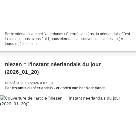
Beste vrienden van het Nederlands / Cher(e)s ami(e)s du néerlandais, C’est
la saison, nous avons froid, nous éternuons et souvent nous hoesten ( =
tousser ; fichier son :
https://upload.wikimedia.org/wikipedia/commons/4/48/Nl-hoesten.ogg)
(sources = wikimedia...
niezen = l'instant néerlandais du jour
(2026_01_20)
Publié le 20/01/2026 à 07:00
Par
les amis du néerlandais - vrienden van het Nederlands