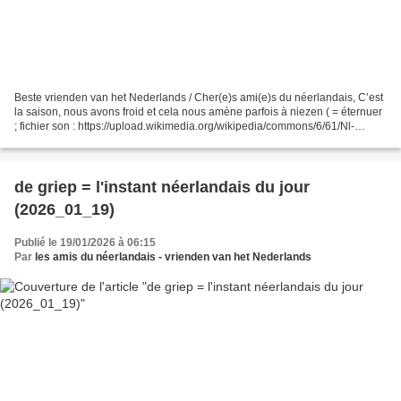
Beste vrienden van het Nederlands / Cher(e)s ami(e)s du néerlandais, C’est
la saison, nous avons froid et cela nous amène parfois à niezen ( = éternuer
; fichier son : https://upload.wikimedia.org/wikipedia/commons/6/61/Nl-
niezen.ogg) (sources = wikimedia...
de griep = l'instant néerlandais du jour
(2026_01_19)
Publié le 19/01/2026 à 06:15
Par
les amis du néerlandais - vrienden van het Nederlands