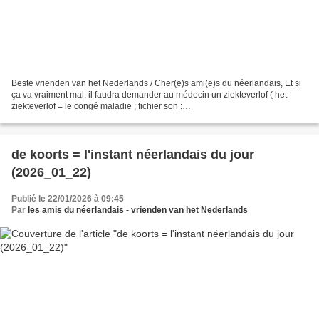
Beste vrienden van het Nederlands / Cher(e)s ami(e)s du néerlandais, Et si
ça va vraiment mal, il faudra demander au médecin un ziekteverlof ( het
ziekteverlof = le congé maladie ; fichier son :
https://upload.wikimedia.org/wikipedia/commons/5/52/Nl-ziekteverlof.ogg)...
de koorts = l'instant néerlandais du jour
(2026_01_22)
Publié le 22/01/2026 à 09:45
Par
les amis du néerlandais - vrienden van het Nederlands