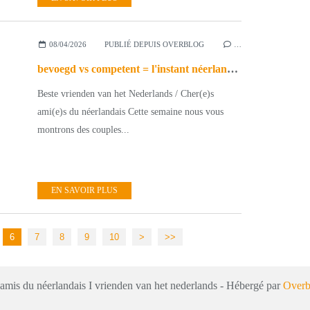
08/04/2026
PUBLIÉ DEPUIS OVERBLOG
…
bevoegd vs competent = l'instant néerlandais du jour (2026_04_08)
Beste vrienden van het Nederlands / Cher(e)s
ami(e)s du néerlandais Cette semaine nous vous
montrons des couples...
EN SAVOIR PLUS
20
30
40
50
60
70
80
90
100
200
6
7
8
9
10
>
>>
 amis du néerlandais I vrienden van het nederlands - Hébergé par
Overb