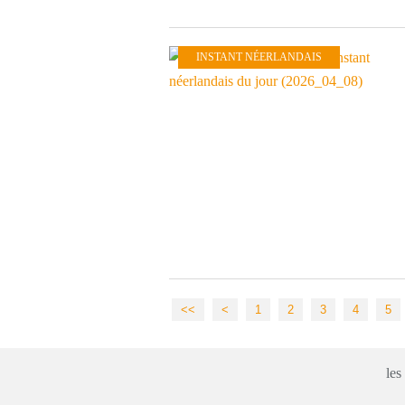
INSTANT NÉERLANDAIS
<<
<
1
2
3
4
5
les