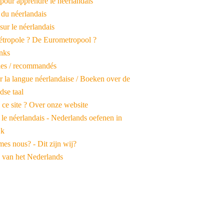
pour apprendre le néerlandais
 du néerlandais
 sur le néerlandais
tropole ? De Eurometropool ?
inks
iles / recommandés
r la langue néerlandaise / Boeken over de
dse taal
 ce site ? Over onze website
 le néerlandais - Nederlands oefenen in
jk
es nous? - Dit zijn wij?
 van het Nederlands