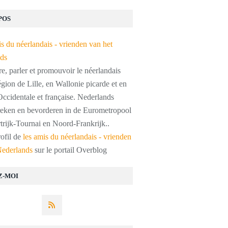
POS
, parler et promouvoir le néerlandais
égion de Lille, en Wallonie picarde et en
ccidentale et française. Nederlands
preken en bevorderen in de Eurometropool
trijk-Tournai en Noord-Frankrijk..
rofil de
les amis du néerlandais - vrienden
Nederlands
sur le portail Overblog
Z-MOI