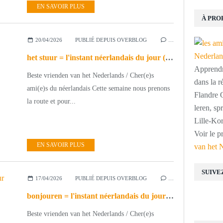
EN SAVOIR PLUS
À PRO
20/04/2026
PUBLIÉ DEPUIS OVERBLOG
…
het stuur = l'instant néerlandais du jour (2026_04_20)
Apprendre
Beste vrienden van het Nederlands / Cher(e)s
dans la r
ami(e)s du néerlandais Cette semaine nous prenons
Flandre O
la route et pour...
leren, s
Lille-Kor
Voir le p
EN SAVOIR PLUS
van het 
SUIVE
17/04/2026
PUBLIÉ DEPUIS OVERBLOG
…
bonjouren = l'instant néerlandais du jour (2026_04_17)
Beste vrienden van het Nederlands / Cher(e)s