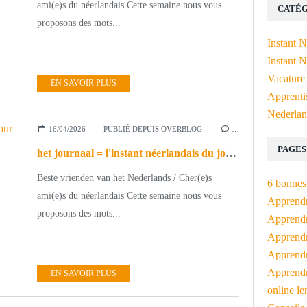
ami(e)s du néerlandais Cette semaine nous vous
CATÉG
proposons des mots...
Instant 
Instant N
Vacature
EN SAVOIR PLUS
Apprenti
Nederlan
16/04/2026
PUBLIÉ DEPUIS OVERBLOG
…
PAGES
het journaal = l'instant néerlandais du jour (2026_04_16)
Beste vrienden van het Nederlands / Cher(e)s
6 bonnes 
ami(e)s du néerlandais Cette semaine nous vous
Apprendr
proposons des mots...
Apprendre
Apprendre
Apprendre
Apprendr
EN SAVOIR PLUS
online le