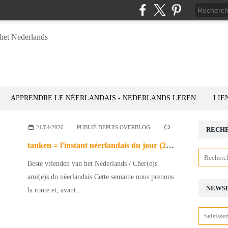
APPRENDRE LE NÉERLANDAIS - NEDERLANDS LEREN
LIE
21/04/2026
PUBLIÉ DEPUIS OVERBLOG
…
RECH
tanken = l'instant néerlandais du jour (2026_04_21)
Beste vrienden van het Nederlands / Cher(e)s
ami(e)s du néerlandais Cette semaine nous prenons
NEWS
la route et, avant...