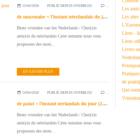
Conseils 
15/04/2026
PUBLIÉ DEPUIS OVERBLOG
…
Les amis
de mayonaise = l'instant néerlandais du jour (2026_04_15)
Les sites
L'Euromé
Beste vrienden van het Nederlands / Cher(e)s
Liens - l
ami(e)s du néerlandais Cette semaine nous vous
Liens ut
proposons des mots...
Livres su
Nederlan
Pourquoi
EN SAVOIR PLUS
Pratiquer
de prakti
Qui somm
14/04/2026
PUBLIÉ DEPUIS OVERBLOG
…
Vrienden
de patat = l'instant nerlandais du jour (2026_04_14)
Beste vrienden van het Nederlands / Cher(e)s
ami(e)s du néerlandais Cette semaine nous vous
proposons des mots...