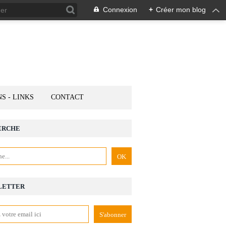
Connexion
+
Créer mon blog
NS - LINKS
CONTACT
ERCHE
LETTER