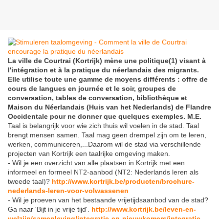
La ville de Courtrai (Kortrijk) mène une politique(1) visant à
l'intégration et à la pratique du néerlandais des migrants.
Elle utilise toute une gamme de moyens différents : offre de
cours de langues en journée et le soir, groupes de
conversation, tables de conversation, bibliothèque et
Maison du Néerlandais (Huis van het Nederlands) de Flandre
Occidentale pour ne donner que quelques exemples. M.E.
Taal is belangrijk voor wie zich thuis wil voelen in de stad. Taal
brengt mensen samen. Taal mag geen drempel zijn om te leren,
werken, communiceren,...Daarom wil de stad via verschillende
projecten van Kortrijk een taalrijke omgeving maken.
- Wil je een overzicht van alle plaatsen in Kortrijk met een
informeel en formeel NT2-aanbod (NT2: Nederlands leren als
tweede taal)?
http://www.kortrijk.be/producten/brochure-
nederlands-leren-voor-volwassenen
- Wil je proeven van het bestaande vrijetijdsaanbod van de stad?
Ga naar 'Bijt in je vrije tijd'.
http://www.kortrijk.be/leven-en-
welzijn/samenleving/integratie-en-nieuwkomers/integratie-