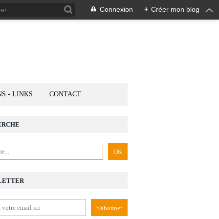
Connexion
+
Créer mon blog
NS - LINKS
CONTACT
ERCHE
LETTER