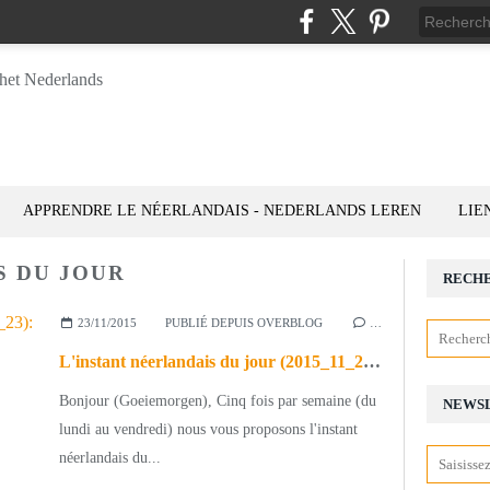
APPRENDRE LE NÉERLANDAIS - NEDERLANDS LEREN
LIE
S DU JOUR
RECH
23/11/2015
PUBLIÉ DEPUIS OVERBLOG
…
L'instant néerlandais du jour (2015_11_23): de eerste sneeuw
Bonjour (Goeiemorgen), Cinq fois par semaine (du
NEWS
lundi au vendredi) nous vous proposons l'instant
néerlandais du...