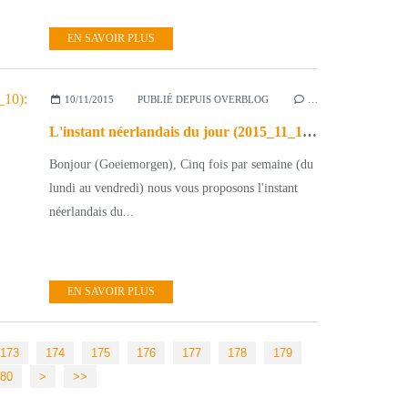
EN SAVOIR PLUS
10/11/2015
PUBLIÉ DEPUIS OVERBLOG
…
L'instant néerlandais du jour (2015_11_10): het leger
Bonjour (Goeiemorgen), Cinq fois par semaine (du
lundi au vendredi) nous vous proposons l'instant
néerlandais du...
EN SAVOIR PLUS
173
174
175
176
177
178
179
190
80
>
>>