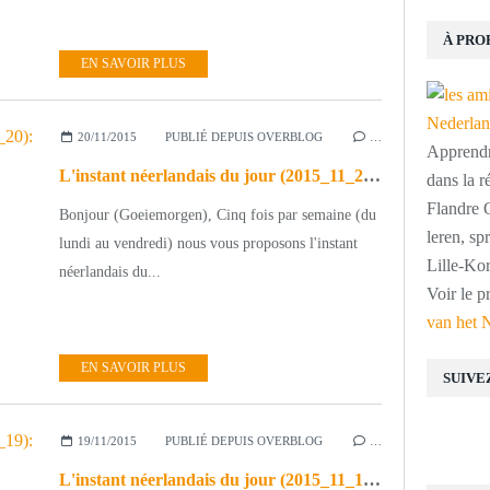
À PRO
EN SAVOIR PLUS
20/11/2015
PUBLIÉ DEPUIS OVERBLOG
…
Apprendre
L'instant néerlandais du jour (2015_11_20): een leuke sfeer
dans la r
Flandre O
Bonjour (Goeiemorgen), Cinq fois par semaine (du
leren, s
lundi au vendredi) nous vous proposons l'instant
Lille-Kor
néerlandais du...
Voir le p
van het 
EN SAVOIR PLUS
SUIVE
19/11/2015
PUBLIÉ DEPUIS OVERBLOG
…
L'instant néerlandais du jour (2015_11_19): het volkslied