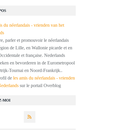
POS
, parler et promouvoir le néerlandais
égion de Lille, en Wallonie picarde et en
ccidentale et française. Nederlands
preken en bevorderen in de Eurometropool
trijk-Tournai en Noord-Frankrijk..
rofil de
les amis du néerlandais - vrienden
Nederlands
sur le portail Overblog
Z-MOI