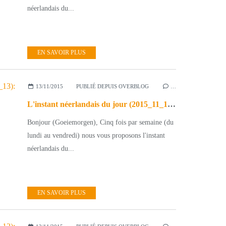
néerlandais du...
EN SAVOIR PLUS
13/11/2015
PUBLIÉ DEPUIS OVERBLOG
…
L'instant néerlandais du jour (2015_11_13): 11 november om 11.11 uur
Bonjour (Goeiemorgen), Cinq fois par semaine (du
lundi au vendredi) nous vous proposons l'instant
néerlandais du...
EN SAVOIR PLUS