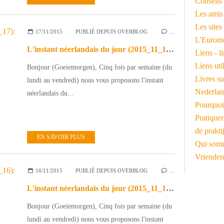
Conseils 
Les amis
Les sites
17/11/2015
PUBLIÉ DEPUIS OVERBLOG
…
L'Euromé
L'instant néerlandais du jour (2015_11_17): de kaars
Liens - l
Liens ut
Bonjour (Goeiemorgen), Cinq fois par semaine (du
Livres su
lundi au vendredi) nous vous proposons l'instant
Nederlan
néerlandais du...
Pourquoi
Pratiquer
de prakti
EN SAVOIR PLUS
Qui somm
Vrienden
16/11/2015
PUBLIÉ DEPUIS OVERBLOG
…
L'instant néerlandais du jour (2015_11_16): het leven gaat door
Bonjour (Goeiemorgen), Cinq fois par semaine (du
lundi au vendredi) nous vous proposons l'instant