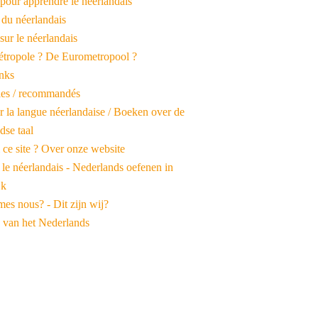
pour apprendre le néerlandais
 du néerlandais
 sur le néerlandais
tropole ? De Eurometropool ?
inks
iles / recommandés
r la langue néerlandaise / Boeken over de
dse taal
 ce site ? Over onze website
 le néerlandais - Nederlands oefenen in
jk
es nous? - Dit zijn wij?
 van het Nederlands