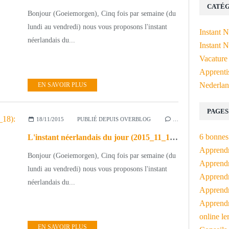
CATÉG
Bonjour (Goeiemorgen), Cinq fois par semaine (du
lundi au vendredi) nous vous proposons l'instant
Instant 
néerlandais du...
Instant N
Vacature
Apprenti
Nederlan
EN SAVOIR PLUS
PAGES
18/11/2015
PUBLIÉ DEPUIS OVERBLOG
…
6 bonnes 
L'instant néerlandais du jour (2015_11_18): de minuut stilte
Apprendr
Bonjour (Goeiemorgen), Cinq fois par semaine (du
Apprendre
lundi au vendredi) nous vous proposons l'instant
Apprendre
néerlandais du...
Apprendre
Apprendr
online le
EN SAVOIR PLUS