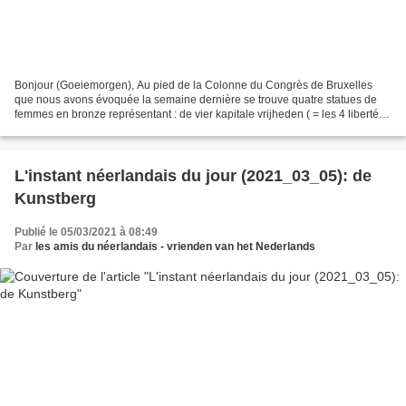
Bonjour (Goeiemorgen), Au pied de la Colonne du Congrès de Bruxelles
que nous avons évoquée la semaine dernière se trouve quatre statues de
femmes en bronze représentant : de vier kapitale vrijheden ( = les 4 libertés
capitales, que nous allons voir cette...
L'instant néerlandais du jour (2021_03_05): de
Kunstberg
Publié le 05/03/2021 à 08:49
Par
les amis du néerlandais - vrienden van het Nederlands