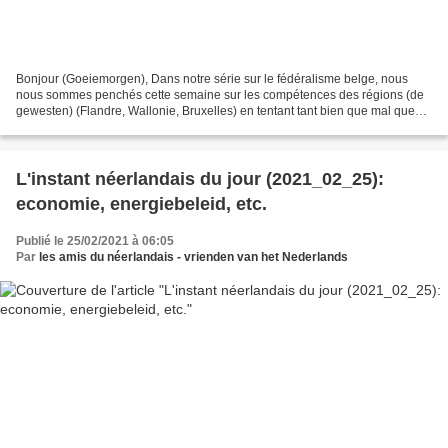
Bonjour (Goeiemorgen), Dans notre série sur le fédéralisme belge, nous
nous sommes penchés cette semaine sur les compétences des régions (de
gewesten) (Flandre, Wallonie, Bruxelles) en tentant tant bien que mal que
les regrouper par thème. Aujourd’hui...
L'instant néerlandais du jour (2021_02_25):
economie, energiebeleid, etc.
Publié le 25/02/2021 à 06:05
Par
les amis du néerlandais - vrienden van het Nederlands