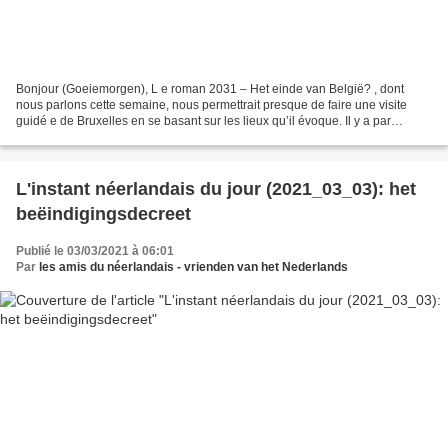
Bonjour (Goeiemorgen), L e roman 2031 – Het einde van België? , dont
nous parlons cette semaine, nous permettrait presque de faire une visite
guidé e de Bruxelles en se basant sur les lieux qu’il évoque. Il y a par
exemple un monument hautement symbolique:...
L'instant néerlandais du jour (2021_03_03): het
beëindigingsdecreet
Publié le 03/03/2021 à 06:01
Par
les amis du néerlandais - vrienden van het Nederlands