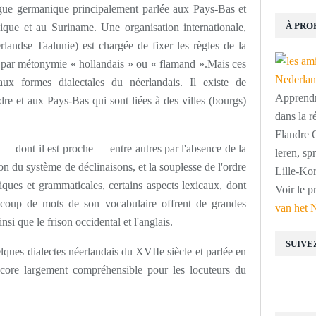
ngue germanique principalement parlée aux Pays-Bas et
À PRO
gique et au Suriname. Une organisation internationale,
landse Taalunie) est chargée de fixer les règles de la
é par métonymie « hollandais » ou « flamand ».Mais ces
aux formes dialectales du néerlandais. Il existe de
Apprendre
re et aux Pays-Bas qui sont liées à des villes (bourgs)
dans la r
Flandre O
 — dont il est proche — entre autres par l'absence de la
leren, s
 du système de déclinaisons, et la souplesse de l'ordre
Lille-Kor
ques et grammaticales, certains aspects lexicaux, dont
Voir le p
ucoup de mots de son vocabulaire offrent de grandes
van het 
nsi que le frison occidental et l'anglais.
SUIVE
lques dialectes néerlandais du XVIIe siècle et parlée en
core largement compréhensible pour les locuteurs du