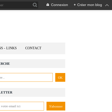
Connexion
+
Créer mon blog
NS - LINKS
CONTACT
ERCHE
LETTER