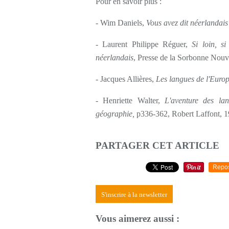
Pour en savoir plus :
- Wim Daniels,
Vous avez dit néerlandais
- Laurent Philippe Réguer,
Si loin, s
néerlandais
, Presse de la Sorbonne Nouv
- Jacques Allières,
Les langues de l'Euro
- Henriette Walter,
L'aventure des lan
géographie,
p336-362, Robert Laffont, 1
PARTAGER CET ARTICLE
Repo
S'inscrire à la newsletter
Vous aimerez aussi :