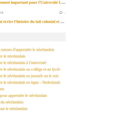
Un évènement important pour l'Université Lille 3 et la culture néerlandophone, ce 11 février 2014
014
…
Comment écrire l’histoire du fait colonial et post-colonial aujourd’hui ? avec Romain Bertrand et Isabelle Surun, le 4 février 2014 2.014
raisons d'apprendre le néerlandais
e le néerlandais
 le néerlandais à l'université
 le néerlandais au collège et au lycée
 le néerlandais en journée ou le soir
e le néerlandais en ligne - Nederlands
ren
pour apprendre le néerlandais
 du néerlandais
 sur le néerlandais