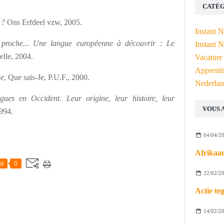
CATÉG
 ?
Ons Erfdeel vzw, 2005.
Instant 
i proche... Une langue européenne à découvrir : Le
Instant N
elle, 2004.
Vacature
Apprenti
pe
, Que sais-Je, P.U.F., 2000.
Nederlan
gues en Occident. Leur origine, leur histoire, leur
VOUS 
994.
04/04/2
st
0
22/02/2
14/02/2