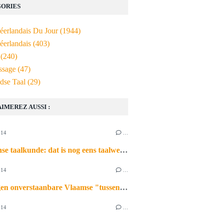
ORIES
Néerlandais Du Jour
(1944)
éerlandais
(403)
(240)
ssage
(47)
dse Taal
(29)
AIMEREZ AUSSI :
014
…
Afrikaanse taalkunde: dat is nog eens taalwetenschap
014
…
Actie tegen onverstaanbare Vlaamse "tussentaal" op televisie
014
…