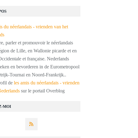
POS
, parler et promouvoir le néerlandais
égion de Lille, en Wallonie picarde et en
ccidentale et française. Nederlands
preken en bevorderen in de Eurometropool
trijk-Tournai en Noord-Frankrijk..
rofil de
les amis du néerlandais - vrienden
Nederlands
sur le portail Overblog
Z-MOI