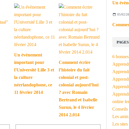
05/02/2
PAGES
Un évènement
6 bonnes 
important pour
Comment écrire
Apprendr
l'Université Lille 3 et
l’histoire du fait
Apprendre
la culture
colonial et post-
Apprendre
néerlandophone, ce
colonial aujourd’hui
Apprendre
11 février 2014
? avec Romain
Apprendr
Bertrand et Isabelle
online le
Surun, le 4 février
Conseils 
2014 2.014
Les amis
Les sites