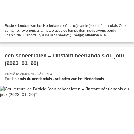
Beste vrienden van het Nederlands / Cher(e)s ami(e)s du néerlandais Cette
semaine, revenons à la météo avec ce temps dont nous avons perdu
l’habitude. D’abord il y a de la : sneeuw (= neige; attention à la
prononciation: https://upload.wikimedia.org/wikipedia/commons/6/67/Nl-
sneeuw.ogg)...
een scheet laten = l'instant néerlandais du jour
(2023_01_20)
Publié le 20/01/2023 à 09:14
Par
les amis du néerlandais - vrienden van het Nederlands