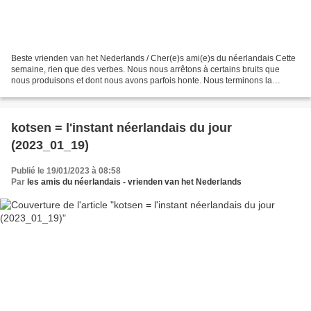
Beste vrienden van het Nederlands / Cher(e)s ami(e)s du néerlandais Cette
semaine, rien que des verbes. Nous nous arrêtons à certains bruits que
nous produisons et dont nous avons parfois honte. Nous terminons la
semaine par un bruit qu’il ne faut surtout...
kotsen = l'instant néerlandais du jour
(2023_01_19)
Publié le 19/01/2023 à 08:58
Par
les amis du néerlandais - vrienden van het Nederlands