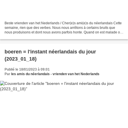
Beste vrienden van het Nederlands / Cher(e)s ami(e)s du néerlandais Cette
semaine, rien que des verbes. Nous nous arrêtons à certains bruits que
nous produisons et dont nous avons parfois honte. Quand on est malade ou
que l’on a trop bu, on peut : kotsen...
boeren = l'instant néerlandais du jour
(2023_01_18)
Publié le 18/01/2023 à 09:01
Par
les amis du néerlandais - vrienden van het Nederlands