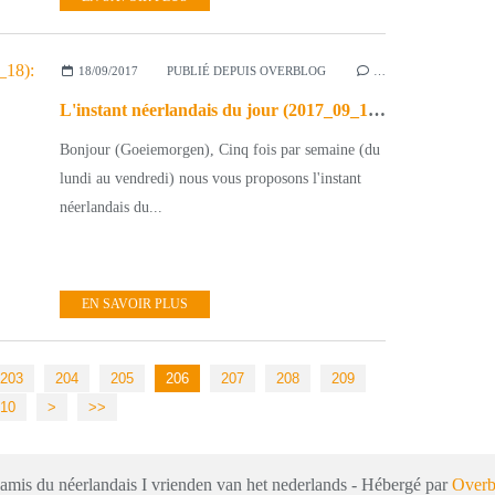
18/09/2017
PUBLIÉ DEPUIS OVERBLOG
…
L'instant néerlandais du jour (2017_09_18): het land - de staat - Nederland
Bonjour (Goeiemorgen), Cinq fois par semaine (du
lundi au vendredi) nous vous proposons l'instant
néerlandais du...
EN SAVOIR PLUS
203
204
205
206
207
208
209
220
230
240
250
260
270
280
290
10
>
>>
 amis du néerlandais I vrienden van het nederlands - Hébergé par
Overb