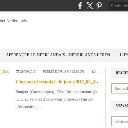
APPRENDRE LE NÉERLANDAIS - NEDERLANDS LEREN
LIE
29/09/2017
PUBLIÉ DEPUIS OVERBLOG
…
RECH
L'instant néerlandais du jour (2017_09_29): Nederland ligt in Noordwest-Europa
Bonjour (Goeiemorgen), Cinq fois par semaine (du
lundi au vendredi) nous vous proposons l'instant
NEWS
néerlandais du...