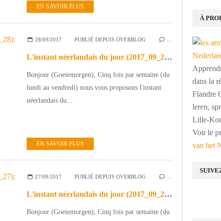
EN SAVOIR PLUS
À PRO
28/09/2017
PUBLIÉ DEPUIS OVERBLOG
…
L'instant néerlandais du jour (2017_09_28): 41543 km2
Apprendre
Bonjour (Goeiemorgen), Cinq fois par semaine (du
dans la r
lundi au vendredi) nous vous proposons l'instant
Flandre O
néerlandais du...
leren, s
Lille-Kor
Voir le p
EN SAVOIR PLUS
van het 
SUIVE
27/09/2017
PUBLIÉ DEPUIS OVERBLOG
…
L'instant néerlandais du jour (2017_09_27): Er zijn 17 miljoen Nederlanders
Bonjour (Goeiemorgen), Cinq fois par semaine (du