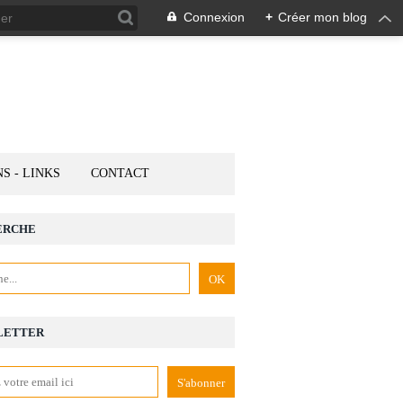
Connexion
+
Créer mon blog
NS - LINKS
CONTACT
ERCHE
LETTER