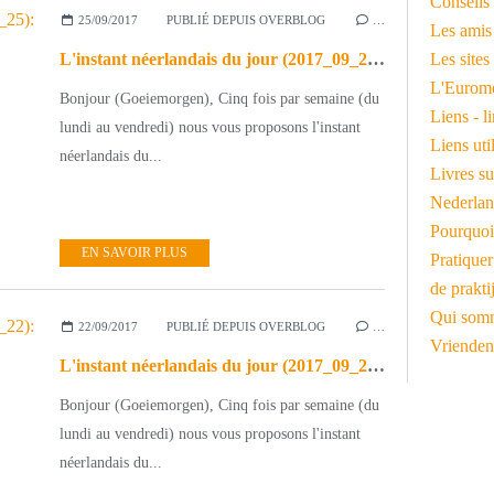
Conseils 
25/09/2017
PUBLIÉ DEPUIS OVERBLOG
…
Les amis
L'instant néerlandais du jour (2017_09_25): Amsterdam hoofdstad
Les sites
L'Euromé
Bonjour (Goeiemorgen), Cinq fois par semaine (du
Liens - l
lundi au vendredi) nous vous proposons l'instant
Liens ut
néerlandais du...
Livres su
Nederlan
Pourquoi
EN SAVOIR PLUS
Pratiquer
de prakti
Qui somm
22/09/2017
PUBLIÉ DEPUIS OVERBLOG
…
Vrienden
L'instant néerlandais du jour (2017_09_22): de Miljoenennota
Bonjour (Goeiemorgen), Cinq fois par semaine (du
lundi au vendredi) nous vous proposons l'instant
néerlandais du...