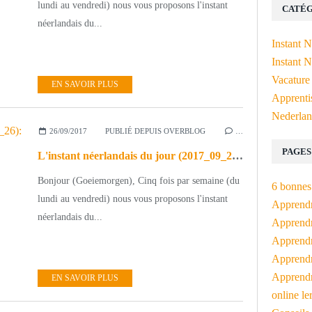
lundi au vendredi) nous vous proposons l'instant
CATÉG
néerlandais du...
Instant 
Instant N
Vacature
EN SAVOIR PLUS
Apprenti
Nederlan
26/09/2017
PUBLIÉ DEPUIS OVERBLOG
…
PAGES
L'instant néerlandais du jour (2017_09_26): Nederland ligt in Europa
Bonjour (Goeiemorgen), Cinq fois par semaine (du
6 bonnes 
lundi au vendredi) nous vous proposons l'instant
Apprendr
néerlandais du...
Apprendre
Apprendre
Apprendre
Apprendr
EN SAVOIR PLUS
online le