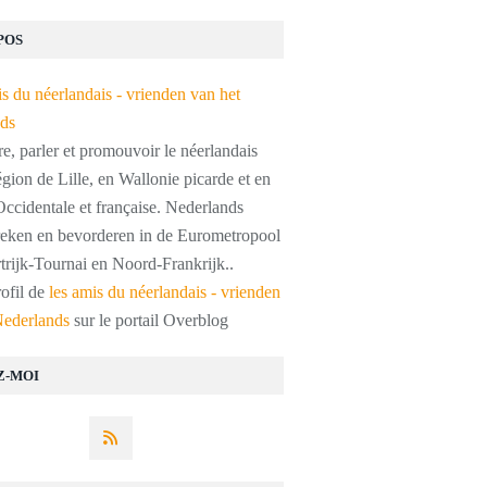
POS
, parler et promouvoir le néerlandais
égion de Lille, en Wallonie picarde et en
ccidentale et française. Nederlands
preken en bevorderen in de Eurometropool
trijk-Tournai en Noord-Frankrijk..
rofil de
les amis du néerlandais - vrienden
Nederlands
sur le portail Overblog
Z-MOI