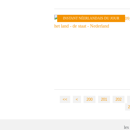
INSTANT NÉERLANDAIS DU JOUR
<<
<
200
201
202
2
les