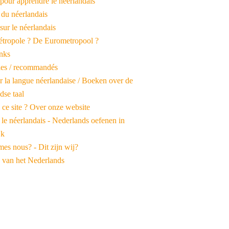
pour apprendre le néerlandais
 du néerlandais
 sur le néerlandais
tropole ? De Eurometropool ?
inks
iles / recommandés
r la langue néerlandaise / Boeken over de
dse taal
 ce site ? Over onze website
 le néerlandais - Nederlands oefenen in
jk
es nous? - Dit zijn wij?
 van het Nederlands