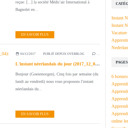
reçue: [...] la société Médic'air International à
CATÉG
Bagnolet en...
Instant 
Instant N
Vacature
EN SAVOIR PLUS
Apprenti
Nederlan
04/12/2017
PUBLIÉ DEPUIS OVERBLOG
…
PAGES
L'instant néerlandais du jour (2017_12_04): Dit is de 49ste week van het jaar
Bonjour (Goeiemorgen), Cinq fois par semaine (du
6 bonnes 
lundi au vendredi) nous vous proposons l'instant
Apprendr
néerlandais du...
Apprendre
Apprendre
Apprendre
Apprendr
EN SAVOIR PLUS
online le