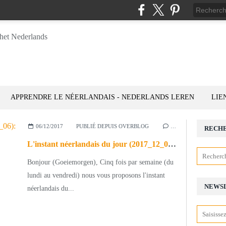
APPRENDRE LE NÉERLANDAIS - NEDERLANDS LEREN
LIE
06/12/2017
PUBLIÉ DEPUIS OVERBLOG
…
RECH
L'instant néerlandais du jour (2017_12_06): een schimmel is een wit paard
Bonjour (Goeiemorgen), Cinq fois par semaine (du
lundi au vendredi) nous vous proposons l'instant
NEWS
néerlandais du...