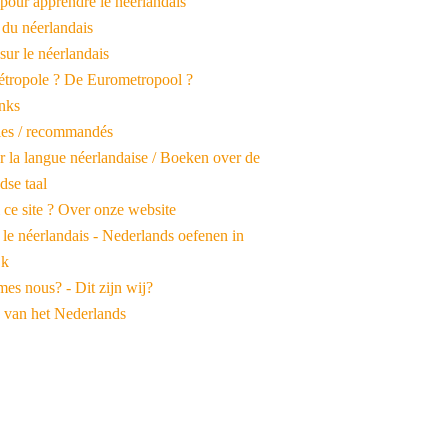
pour apprendre le néerlandais
 du néerlandais
 sur le néerlandais
tropole ? De Eurometropool ?
inks
iles / recommandés
r la langue néerlandaise / Boeken over de
dse taal
 ce site ? Over onze website
 le néerlandais - Nederlands oefenen in
jk
es nous? - Dit zijn wij?
 van het Nederlands