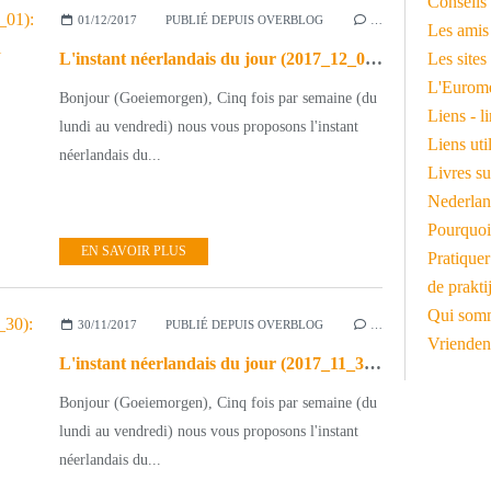
Conseils 
01/12/2017
PUBLIÉ DEPUIS OVERBLOG
…
Les amis
L'instant néerlandais du jour (2017_12_01): Herman Finkers - Daarboven in de hemel
Les sites
L'Euromé
Bonjour (Goeiemorgen), Cinq fois par semaine (du
Liens - l
lundi au vendredi) nous vous proposons l'instant
Liens ut
néerlandais du...
Livres su
Nederlan
Pourquoi
EN SAVOIR PLUS
Pratiquer
de prakti
Qui somm
30/11/2017
PUBLIÉ DEPUIS OVERBLOG
…
Vrienden
L'instant néerlandais du jour (2017_11_30): Adèle Bloemendaal - De fiets is beter
Bonjour (Goeiemorgen), Cinq fois par semaine (du
lundi au vendredi) nous vous proposons l'instant
néerlandais du...