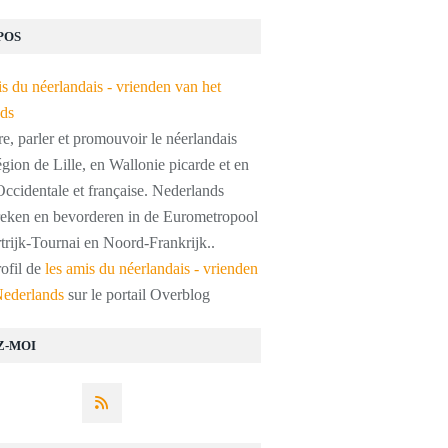
POS
, parler et promouvoir le néerlandais
égion de Lille, en Wallonie picarde et en
ccidentale et française. Nederlands
preken en bevorderen in de Eurometropool
trijk-Tournai en Noord-Frankrijk..
rofil de
les amis du néerlandais - vrienden
Nederlands
sur le portail Overblog
Z-MOI