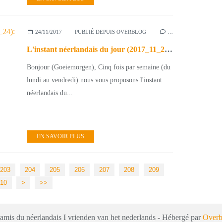
24/11/2017
PUBLIÉ DEPUIS OVERBLOG
…
L'instant néerlandais du jour (2017_11_24): de synagoge
Bonjour (Goeiemorgen), Cinq fois par semaine (du
lundi au vendredi) nous vous proposons l'instant
néerlandais du...
EN SAVOIR PLUS
203
204
205
206
207
208
209
220
230
240
250
260
270
280
290
10
>
>>
 amis du néerlandais I vrienden van het nederlands - Hébergé par
Overb