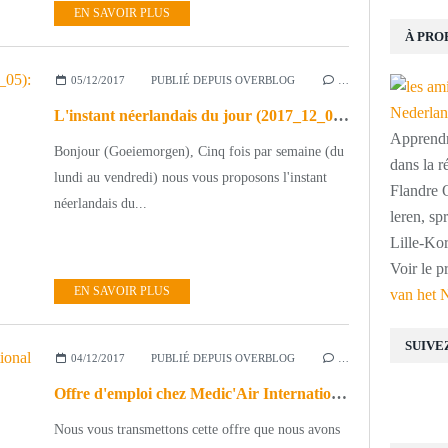
EN SAVOIR PLUS
À PRO
05/12/2017
PUBLIÉ DEPUIS OVERBLOG
…
L'instant néerlandais du jour (2017_12_05): Vandaag wordt in Nederland ...
Apprendre
Bonjour (Goeiemorgen), Cinq fois par semaine (du
dans la r
lundi au vendredi) nous vous proposons l'instant
Flandre O
néerlandais du...
leren, s
Lille-Kor
Voir le p
EN SAVOIR PLUS
van het 
SUIVE
04/12/2017
PUBLIÉ DEPUIS OVERBLOG
…
Offre d'emploi chez Medic'Air International
Nous vous transmettons cette offre que nous avons