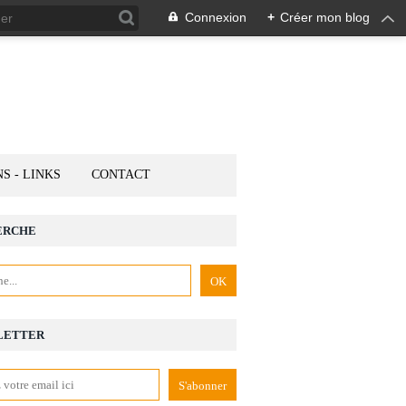
Connexion
+
Créer mon blog
NS - LINKS
CONTACT
ERCHE
LETTER