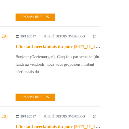
EN SAVOIR PLUS
29/11/2017
PUBLIÉ DEPUIS OVERBLOG
…
L'instant néerlandais du jour (2017_11_29): Toon Hermans - Oh Marie!
Bonjour (Goeiemorgen), Cinq fois par semaine (du
lundi au vendredi) nous vous proposons l'instant
néerlandais du...
EN SAVOIR PLUS
28/11/2017
PUBLIÉ DEPUIS OVERBLOG
…
L'instant néerlandais du jour (2017_11_28): Wim Sonneveld