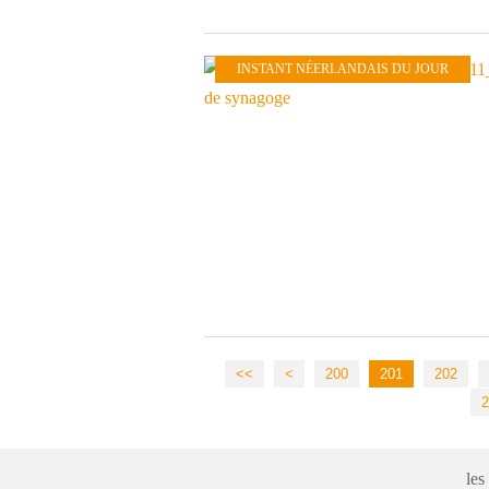
INSTANT NÉERLANDAIS DU JOUR
<<
<
200
201
202
2
les