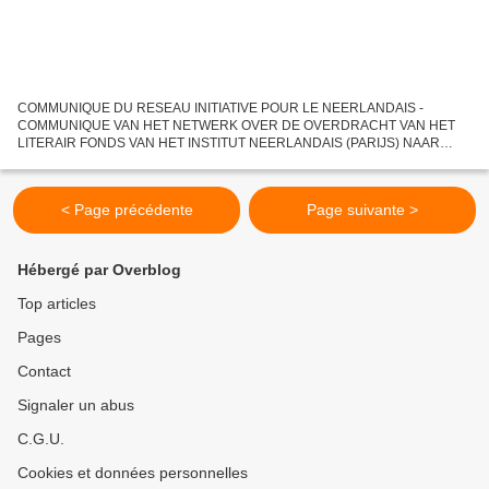
COMMUNIQUE DU RESEAU INITIATIVE POUR LE NEERLANDAIS -
COMMUNIQUE VAN HET NETWERK OVER DE OVERDRACHT VAN HET
LITERAIR FONDS VAN HET INSTITUT NEERLANDAIS (PARIJS) NAAR
UNIVERSITEIT LILLE 3 Initié par des membres du réseau "Initiative pour le
néerlandais",...
< Page précédente
Page suivante >
Hébergé par Overblog
Top articles
Pages
Contact
Signaler un abus
C.G.U.
Cookies et données personnelles