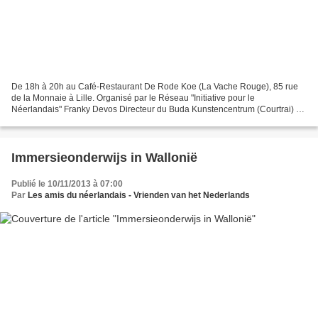
De 18h à 20h au Café-Restaurant De Rode Koe (La Vache Rouge), 85 rue
de la Monnaie à Lille. Organisé par le Réseau "Initiative pour le
Néerlandais" Franky Devos Directeur du Buda Kunstencentrum (Courtrai) et
Didier Thibaut Directeur de la Rose des Vents...
Immersieonderwijs in Wallonië
Publié le 10/11/2013 à 07:00
Par
Les amis du néerlandais - Vrienden van het Nederlands