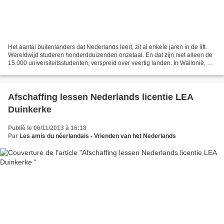
Het aantal buitenlanders dat Nederlands leert, zit al enkele jaren in de lift.
Wereldwijd studeren honderdduizenden onzetaal. En dat zijn niet alleen de
15.000 universiteitsstudenten, verspreid over veertig landen. In Wallonië, het
noorden van Frankrijk...
Afschaffing lessen Nederlands licentie LEA
Duinkerke
Publié le 06/11/2013 à 16:18
Par
Les amis du néerlandais - Vrienden van het Nederlands