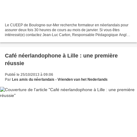
Le CUEEP de Boulogne-sur-Mer recherche formateur en néerlandais pour
assurer deux fois 30 heures de cours au mois de janvier. Si vous êtes
intéressé(e) contactez Jean-Luc Carton, Responsable Pédagogique Anglais
CUEEP de Boulogne-sur-Mer tel : 03.21.99.45.48...
Café néerlandophone à Lille : une première
réussie
Publié le 25/10/2013 à 09:06
Par
Les amis du néerlandais - Vrienden van het Nederlands